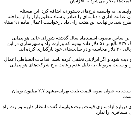
قیمت‌ها منجر می‌شود نه افزایش.
۱ در نشست خبری با اشاره به زیان شرکت های هواپیمایی به واسطه نرخ‌های دستوری، اضافه کرد: این مسئله
مایی را بر آن داشت تا برای اجرا آزادسازی به دیوان عدالت اداری شکایت کنند. در نهایت ۲۱ آذرماه سال گذشته (۱۴۰۲) دیوان عدالت اداری دادنامه‌ای را صادر و ستاد تنظیم بازار را از مداخله
بازار منع کرد. متاسفانه پس از رای دیوان، وزارت راه و شهرسازی درخواست اعمال ماده ۹۱ کرد که این موضوع در هیئت تخصصی دیوان مطرح شد. در نهایت این هیئت رای داد درخواست اعمال ماده ۹۱ مبنای
رد: بر اساس مصوبه اسفندماه سال گذشته شورای عالی هواپیمایی
قیمت هر صندلی پروازی ۴۰ دلار تعیین شد. البته ما پیشنهاد نرخ هر صندلی پروازی را بر اساس هزینه های ایرباس ۳۲۰، بویینگ ام دی و بویینگ ۷۳۷ بالغ بر ۵۱ دلار داده بودیم که وزارت راه و شهرسازی در این
ه اند.
ع دیده شود و اگر ایرلاینی تخلفی کرده باشد اقدامات انضباطی اعمال
اقدامات شامل اخطار، تعلق و در مرحله سوم لغو مجوز شرکت‌های هواپیمایی است. در این راستا طی ۲۵ روز گذشته ۳ آژانس و سایت مربوطه به دلیل عدم رعایت نرخ شرکت‌های هواپیمایی،
وی بیان کرد: با آزادسازی قیمت بلیت هواپیما، نرخ ها کاهشی شده و شاهد هستیم در برخی مسیرها قیمت‌ها نصف نرخ‌های مصوب ایرلاین هاست. به عنوان نمونه قیمت بلیت تهران-مشهد ۲.۷ میلیون تومان
 درباره آزادسازی قیمت بلیت هواپیما، گفت: انتظار داریم وزارت راه
 مسافری را ندارد.