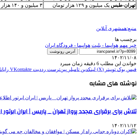
تهران-طبس
یک میلیون و ۱۲۹ هزار تومان
۳ میلیون و ۱۴۰ هزار تومان
منبع:همشهری آنلاین
برچسب ها
خبر مهم
هواپیما - بلیت
هواپیما - فرودگاه ایران
آدرس رونوشت
۱۴۰۲/۱۱/۰۸
خواندن این مطلب 6 دقیقه زمان میبرد
فیس بوک
توییتر (X)
لینکدین
‫تامبلر
‫پین‌ترست
‫رددیت
‫VKontakte
رایان
نوشته های مشابه
تلاش برای برقراری مجدد پرواز تهران _ پاریس | ایران ایرتور 
۱۴۰۲/۱۱/۱۲