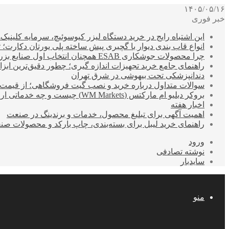
۱۴۰۵/۰۵/۱۶
خبر فوری
این اشتباه رایج در خرید دستگاه لیزر کیوسوئیچ، سرمایه کلینیک‌ها
انواع قاب بندی دیوار با گچبری پیش ساخته پلی یورتان دکارت
چرا محصولات جوشکاری ESAB همچنان انتخاب اول صنایع بزرگ هستند؟
راهنمای جامع خرید تجهیزات اندازه گیری؛ چطور دقیق‌ترین ابزاره
دندانپزشکی تحت بیهوشی در شرق تهران
سوالات متداول درباره خرید و نصب گیت فروشگاهی؛ از قیمت
بروکر دبلیو ام مارکتس (WM Markets) چیست و چه خدماتی ارائه می‌دهد؟
اخبار هفته
اهمیت آگهی برای تبلیغ محصول، خدمات و برندینگ در صنعت
راهنمای خرید لیبل برای بسته‌بندی، چاپ بارکد و محصولات صن
ورود
نوشته تصادفی
سایدبار
منو