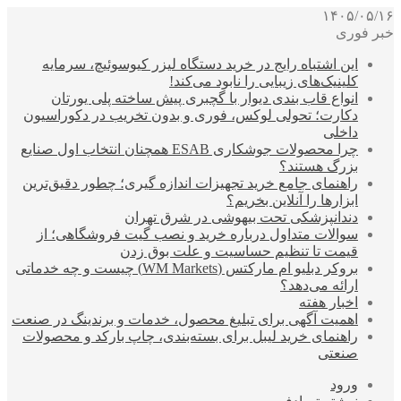
۱۴۰۵/۰۵/۱۶
خبر فوری
این اشتباه رایج در خرید دستگاه لیزر کیوسوئیچ، سرمایه
کلینیک‌های زیبایی را نابود می‌کند!
انواع قاب بندی دیوار با گچبری پیش ساخته پلی یورتان
دکارت؛ تحولی لوکس، فوری و بدون تخریب در دکوراسیون
داخلی
چرا محصولات جوشکاری ESAB همچنان انتخاب اول صنایع
بزرگ هستند؟
راهنمای جامع خرید تجهیزات اندازه گیری؛ چطور دقیق‌ترین
ابزارها را آنلاین بخریم؟
دندانپزشکی تحت بیهوشی در شرق تهران
سوالات متداول درباره خرید و نصب گیت فروشگاهی؛ از
قیمت تا تنظیم حساسیت و علت بوق زدن
بروکر دبلیو ام مارکتس (WM Markets) چیست و چه خدماتی
ارائه می‌دهد؟
اخبار هفته
اهمیت آگهی برای تبلیغ محصول، خدمات و برندینگ در صنعت
راهنمای خرید لیبل برای بسته‌بندی، چاپ بارکد و محصولات
صنعتی
ورود