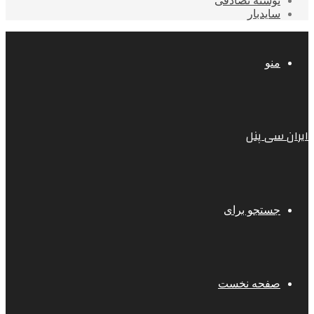
نوشته تصادفی
سایدبار
منو
ایران سی پنل
جستجو برای
صفحه نخست