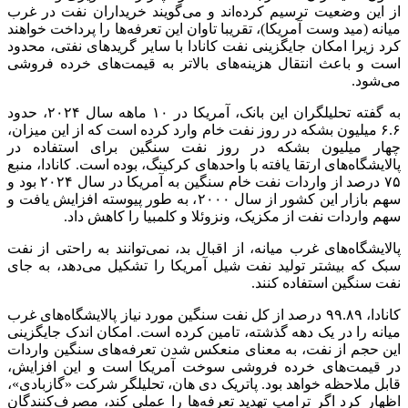
از این وضعیت ترسیم کرده‌اند و می‌گویند خریداران نفت در غرب
میانه (مید وست آمریکا)، تقریبا تاوان این تعرفه‌ها را پرداخت خواهند
کرد زیرا امکان جایگزینی نفت کانادا با سایر گریدهای نفتی، محدود
است و باعث انتقال هزینه‌های بالاتر به قیمت‌های خرده فروشی
می‌شود.
به گفته تحلیلگران این بانک، آمریکا در ۱۰ ماهه سال ۲۰۲۴، حدود
۶.۶ میلیون بشکه در روز نفت خام وارد کرده است که از این میزان،
چهار میلیون بشکه در روز نفت سنگین برای استفاده در
پالایشگاه‌های ارتقا یافته با واحدهای کرکینگ، بوده است. کانادا، منبع
۷۵ درصد از واردات نفت خام سنگین به آمریکا در سال ۲۰۲۴ بود و
سهم بازار این کشور از سال ۲۰۰۰، به طور پیوسته افزایش یافت و
سهم واردات نفت از مکزیک، ونزوئلا و کلمبیا را کاهش داد.
پالایشگاه‌های غرب میانه، از اقبال بد، نمی‌توانند به راحتی از نفت
سبک که بیشتر تولید نفت شیل آمریکا را تشکیل می‌دهد، به جای
نفت سنگین استفاده کنند.
کانادا، ۹۹.۸۹ درصد از کل نفت سنگین مورد نیاز پالایشگاه‌های غرب
میانه را در یک دهه گذشته، تامین کرده است. امکان اندک جایگزینی
این حجم از نفت، به معنای منعکس شدن تعرفه‌های سنگین واردات
در قیمت‌های خرده فروشی سوخت آمریکا است و این افزایش،
قابل ملاحظه خواهد بود. پاتریک دی هان، تحلیلگر شرکت «گازبادی»،
اظهار کرد اگر ترامپ تهدید تعرفه‌ها را عملی کند، مصرف‌کنندگان