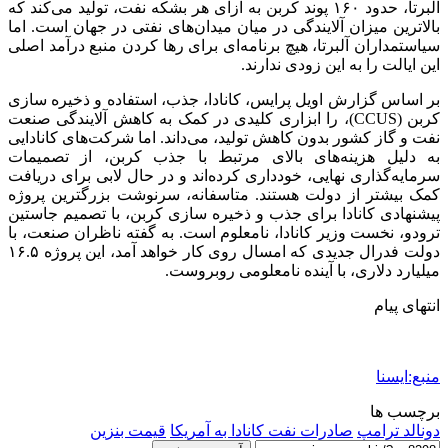
آلبرتا، حدود ۱۶۰ پوند کربن به ازای هر بشکه نفت، تولید می‌کند که
بالاترین میزان آلایندگی در میان میدان‌های نفتی در جهان است. اما
سیاستمداران آلبرتا، هیچ برنامه‌ای برای رها کردن منبع درآمد اصلی
این ایالت را به این زودی ندارند.
بر اساس گزارش اویل پرایس، کانادا، جذب، استفاده و ذخیره سازی
کربن (CCUS)، را ابزاری کلیدی در کمک به کاهش آلایندگی صنعت
نفت و گاز کشور بدون کاهش تولید، می‌داند. اما شرکت‌های کانادایی
به دلیل هزینه‌های بالای مرتبط با جذب کربن، از تصمیمات
سرمایه‌گذاری نهایی، خودداری کرده‌اند و در حال لابی برای دریافت
کمک بیشتر از دولت هستند. متاسفانه، سرنوشت بزرگترین پروژه
پیشنهادی کانادا برای جذب و ذخیره سازی کربن، با تصمیم جاستین
ترودو، نخست وزیر کانادا، نامعلوم است. به گفته ناظران صنعت، با
دولت فدرال جدیدی که امسال روی کار خواهد آمد، این پروژه ۱۶.۵
میلیارد دلاری، با آینده نامعلومی روبروست.
انتهای پیام
منبع:ایسنا
برچسب ها
دونالد ترامپ
صادرات نفت کانادا به آمریکا
قیمت بنزین