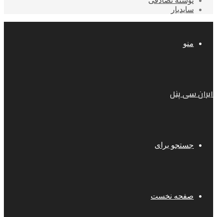
نوشته تصادفی
سایدبار
منو
ایران سی پنل
جستجو برای
صفحه نخست