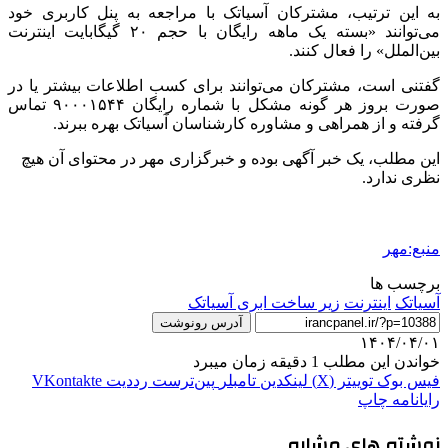
به این ترتیب، مشترکان
آسیاتک
با مراجعه به
پنل
کاربری خود
می‌توانند «بسته یک ماهه رایگان با حجم ۲۰ گیگابایت اینترنت
بین‌الملل» را فعال کنند.
گفتنی است، مشترکان می‌توانند برای کسب اطلاعات بیشتر یا در
صورت بروز هر گونه مشکل با شماره رایگان
۹۰۰۰۱۵۴۴
تماس
گرفته و از همراهی و مشاوره کارشناسان
آسیاتک
بهره ببرند.
این مطلب، یک خبر آگهی بوده و
خبرگزاری مهر
در محتوای آن هیچ
نظری ندارد
.
منبع:مهر
برچسب ها
آسیاتک
اینترنت
زیر ساخت ابری آسیاتک
آدرس رونوشت
۱۴۰۴/۰۴/۰۱
خواندن این مطلب 1 دقیقه زمان میبرد
فیس بوک
توییتر (X)
لینکدین
‫تامبلر
‫پین‌ترست
‫رددیت
‫VKontakte
رایانامه
چاپ
نوشته های مشابه