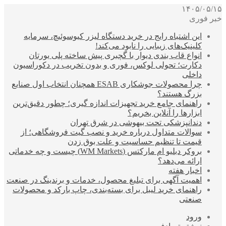
۱۴۰۵/۰۵/۱۵
خبر فوری
این اشتباه رایج در خرید دستگاه لیزر کیوسوئیچ، سرمایه
کلینیک‌های زیبایی را نابود می‌کند!
انواع قاب بندی دیوار با گچبری پیش ساخته پلی یورتان
دکارت؛ تحولی لوکس، فوری و بدون تخریب در دکوراسیون
داخلی
چرا محصولات جوشکاری ESAB همچنان انتخاب اول صنایع
بزرگ هستند؟
راهنمای جامع خرید تجهیزات اندازه گیری؛ چطور دقیق‌ترین
ابزارها را آنلاین بخریم؟
دندانپزشکی تحت بیهوشی در شرق تهران
سوالات متداول درباره خرید و نصب گیت فروشگاهی؛ از
قیمت تا تنظیم حساسیت و علت بوق زدن
بروکر دبلیو ام مارکتس (WM Markets) چیست و چه خدماتی
ارائه می‌دهد؟
اخبار هفته
اهمیت آگهی برای تبلیغ محصول، خدمات و برندینگ در صنعت
راهنمای خرید لیبل برای بسته‌بندی، چاپ بارکد و محصولات
صنعتی
ورود