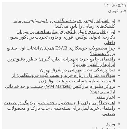
۱۴۰۵/۰۵/۱۷
خبر فوری
این اشتباه رایج در خرید دستگاه لیزر کیوسوئیچ، سرمایه
کلینیک‌های زیبایی را نابود می‌کند!
انواع قاب بندی دیوار با گچبری پیش ساخته پلی یورتان
دکارت؛ تحولی لوکس، فوری و بدون تخریب در دکوراسیون
داخلی
چرا محصولات جوشکاری ESAB همچنان انتخاب اول صنایع
بزرگ هستند؟
راهنمای جامع خرید تجهیزات اندازه گیری؛ چطور دقیق‌ترین
ابزارها را آنلاین بخریم؟
دندانپزشکی تحت بیهوشی در شرق تهران
سوالات متداول درباره خرید و نصب گیت فروشگاهی؛ از
قیمت تا تنظیم حساسیت و علت بوق زدن
بروکر دبلیو ام مارکتس (WM Markets) چیست و چه خدماتی
ارائه می‌دهد؟
اخبار هفته
اهمیت آگهی برای تبلیغ محصول، خدمات و برندینگ در صنعت
راهنمای خرید لیبل برای بسته‌بندی، چاپ بارکد و محصولات
صنعتی
ورود