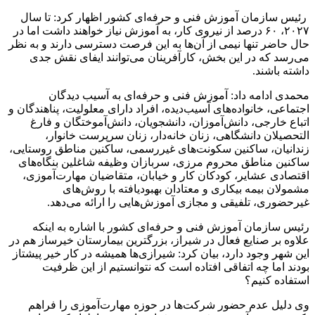
رئیس سازمان آموزش فنی و حرفه‌ای کشور اظهار کرد: تا سال
۲۰۲۷، ۶۰ درصد از نیروی کار، به آموزش نیاز خواهند داشت اما در
حال حاضر تنها نیمی از آن‌ها به این فرصت دسترسی دارند و به نظر
می‌رسد که در این بخش، کارآفرینان می‌توانند ایفای نقش جدی
داشته باشند.
محمدی ادامه داد: آموزش فنی و حرفه‌ای به آسیب دیدگان
اجتماعی، خانواده‌های آسیب‌دیده، افراد دارای معلولیت، پناهندگان و
اتباع خارجی، دانش‌آموزان، دانشجویان، دانش‌آموختگان و فارغ
التحصیلان دانشگاهی، زنان خانه‌دار، زنان سرپرست خانوار،
زندانیان، ساکنین سکونت‌های غیررسمی، ساکنین مناطق روستایی،
ساکنین مناطق محروم مرزی، سربازان وظیفه شاغلین بنگاه‌های
اقتصادی عشایر، کودکان کار و خیابان، متقاضیان مهارت‌آموزی،
مشمولان بیمه بیکاری و معتادان بهبودیافته با روش‌های
غیرحضوری، تلفیقی و مجازی آموزش‌هایی را ارائه می‌دهد.
رئیس سازمان آموزش فنی و حرفه‌ای کشور با اشاره به اینکه
علاوه بر صنایع فعال در شیراز، بزرگترین بیمارستان خیرساز هم در
این شهر وجود دارد، بیان کرد: شیرازی‌ها همیشه در کار خیر پیشتاز
بودند اما چه اتفاقی افتاده است که نتوانستیم از این ظرفیت
استفاده کنیم؟
وی دلیل عدم حضور شرکت‌ها در حوزه مهارت‌آموزی را فراهم