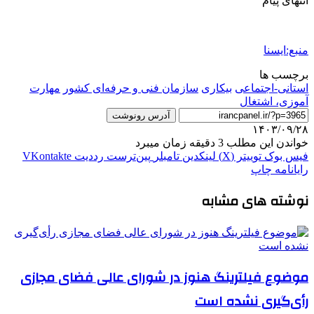
انتهای پیام
منبع:ایسنا
برچسب ها
استانی-اجتماعی
بیکاری
سازمان فنی و حرفه‌ای کشور
مهارت
آموزی، اشتغال
آدرس رونوشت
۱۴۰۳/۰۹/۲۸
خواندن این مطلب 3 دقیقه زمان میبرد
فیس بوک
توییتر (X)
لینکدین
‫تامبلر
‫پین‌ترست
‫رددیت
‫VKontakte
رایانامه
چاپ
نوشته های مشابه
موضوع فیلترینگ هنوز در شورای عالی فضای مجازی
رأی‌گیری نشده است