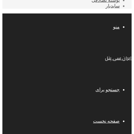
نوشته تصادفی
سایدبار
منو
ایران سی پنل
جستجو برای
صفحه نخست