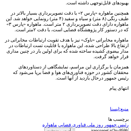
بهبودهای قابل‌توجهی داشته است.
همچنین ماهواره «پارس ۲» با دقت تصویربرداری بسیار بالاتر در
طیف رنگی (۸ متر) و سیاه و سفید (۴ متر) رونمایی خواهد شد. این
ماهواره دارای دقت تصویربرداری ۲ متر است. ماهواره «پارس ۳»
که در دستور کار پژوهشگاه فضایی است، با دقت ۲متر است.
ماهواره مخابراتی «ناوک» نیز با هدف تقویت ارتباطات مخابراتی در
ارتفاع بالا طراحی شده، این ماهواره با قابلیت تست ارتباطات در
مدار بیضوی کشیده ساخته شده که برای اولین بار در چنین مداری
قرار خواهد گرفت.
همزمان با برگزاری این مراسم، نمایشگاهی از دستاوردهای
محققان کشور در حوزه فناوری‌های هوا و فضا برپا می‌شود که
رئیس جمهور درحال بازدید از آنها است.
انتهای پیام
منبع:ایسنا
برچسب ها
رئيس جمهور
روز ملی فناوری فضایی
ماهواره
آدرس رونوشت