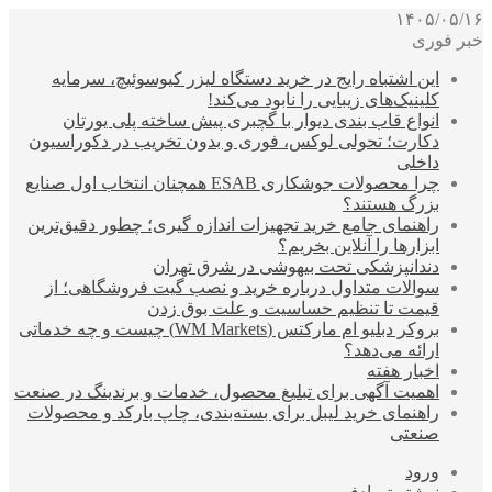
۱۴۰۵/۰۵/۱۶
خبر فوری
این اشتباه رایج در خرید دستگاه لیزر کیوسوئیچ، سرمایه
کلینیک‌های زیبایی را نابود می‌کند!
انواع قاب بندی دیوار با گچبری پیش ساخته پلی یورتان
دکارت؛ تحولی لوکس، فوری و بدون تخریب در دکوراسیون
داخلی
چرا محصولات جوشکاری ESAB همچنان انتخاب اول صنایع
بزرگ هستند؟
راهنمای جامع خرید تجهیزات اندازه گیری؛ چطور دقیق‌ترین
ابزارها را آنلاین بخریم؟
دندانپزشکی تحت بیهوشی در شرق تهران
سوالات متداول درباره خرید و نصب گیت فروشگاهی؛ از
قیمت تا تنظیم حساسیت و علت بوق زدن
بروکر دبلیو ام مارکتس (WM Markets) چیست و چه خدماتی
ارائه می‌دهد؟
اخبار هفته
اهمیت آگهی برای تبلیغ محصول، خدمات و برندینگ در صنعت
راهنمای خرید لیبل برای بسته‌بندی، چاپ بارکد و محصولات
صنعتی
ورود