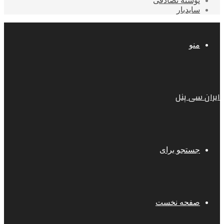
نوشته تصادفی
سایدبار
منو
ایران سی پنل
جستجو برای
صفحه نخست