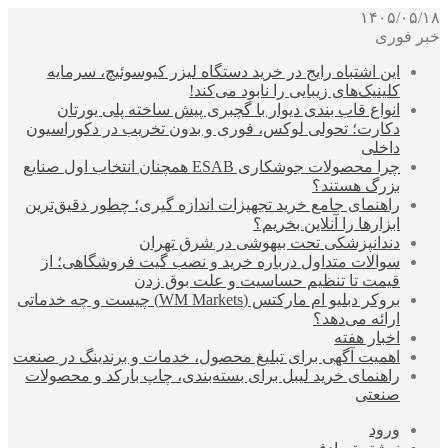
۱۴۰۵/۰۵/۱۸
خبر فوری
این اشتباه رایج در خرید دستگاه لیزر کیوسوئیچ، سرمایه
کلینیک‌های زیبایی را نابود می‌کند!
انواع قاب بندی دیوار با گچبری پیش ساخته پلی یورتان
دکارت؛ تحولی لوکس، فوری و بدون تخریب در دکوراسیون
داخلی
چرا محصولات جوشکاری ESAB همچنان انتخاب اول صنایع
بزرگ هستند؟
راهنمای جامع خرید تجهیزات اندازه گیری؛ چطور دقیق‌ترین
ابزارها را آنلاین بخریم؟
دندانپزشکی تحت بیهوشی در شرق تهران
سوالات متداول درباره خرید و نصب گیت فروشگاهی؛ از
قیمت تا تنظیم حساسیت و علت بوق زدن
بروکر دبلیو ام مارکتس (WM Markets) چیست و چه خدماتی
ارائه می‌دهد؟
اخبار هفته
اهمیت آگهی برای تبلیغ محصول، خدمات و برندینگ در صنعت
راهنمای خرید لیبل برای بسته‌بندی، چاپ بارکد و محصولات
صنعتی
ورود