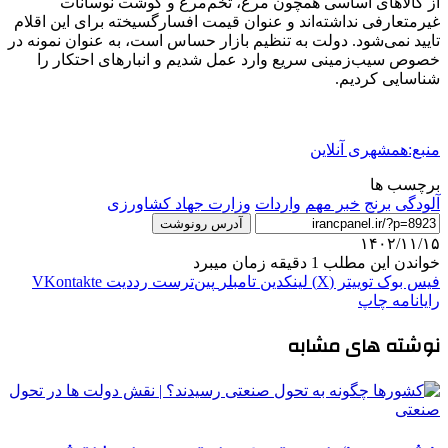
از کالاهای اساسی همچون مرغ، تخم‌مرغ و گوشت نوسانات
غیرمتعارفی نداشته‌اند و عنوان قیمت افسارگسیخته برای این اقلام
تایید نمی‌شود. دولت به تنظیم بازار حساس است، به عنوان نمونه در
خصوص سیب‌زمینی سریع وارد عمل شدیم و انبارهای احتکار را
شناسایی کردیم.
منبع:همشهری آنلاین
برچسب ها
آلودگی
برنج
خبر مهم
واردات
وزارت جهاد کشاورزی
آدرس رونوشت
۱۴۰۲/۱۱/۱۵
خواندن این مطلب 1 دقیقه زمان میبرد
فیس بوک
توییتر (X)
لینکدین
‫تامبلر
‫پین‌ترست
‫رددیت
‫VKontakte
رایانامه
چاپ
نوشته های مشابه