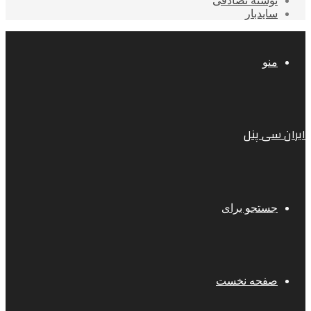
نوشته تصادفی
سایدبار
منو
ایران سی پنل
جستجو برای
صفحه نخست