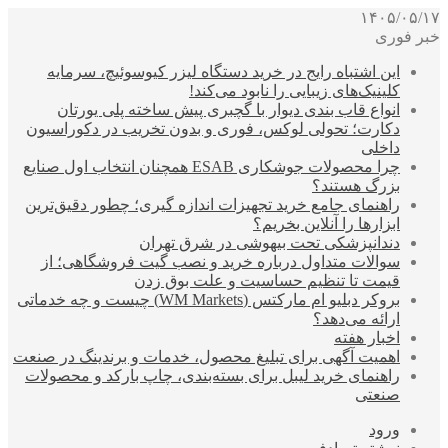
۱۴۰۵/۰۵/۱۷
خبر فوری
این اشتباه رایج در خرید دستگاه لیزر کیوسوئیچ، سرمایه
کلینیک‌های زیبایی را نابود می‌کند!
انواع قاب بندی دیوار با گچبری پیش ساخته پلی یورتان
دکارت؛ تحولی لوکس، فوری و بدون تخریب در دکوراسیون
داخلی
چرا محصولات جوشکاری ESAB همچنان انتخاب اول صنایع
بزرگ هستند؟
راهنمای جامع خرید تجهیزات اندازه گیری؛ چطور دقیق‌ترین
ابزارها را آنلاین بخریم؟
دندانپزشکی تحت بیهوشی در شرق تهران
سوالات متداول درباره خرید و نصب گیت فروشگاهی؛ از
قیمت تا تنظیم حساسیت و علت بوق زدن
بروکر دبلیو ام مارکتس (WM Markets) چیست و چه خدماتی
ارائه می‌دهد؟
اخبار هفته
اهمیت آگهی برای تبلیغ محصول، خدمات و برندینگ در صنعت
راهنمای خرید لیبل برای بسته‌بندی، چاپ بارکد و محصولات
صنعتی
ورود