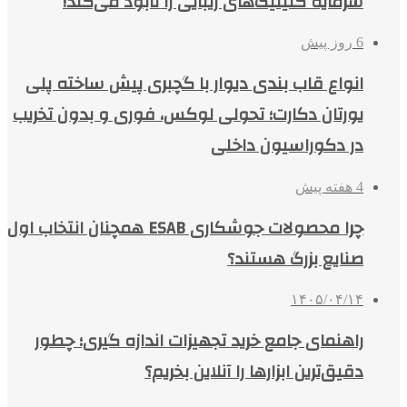
سرمایه کلینیک‌های زیبایی را نابود می‌کند!
6 روز پیش
انواع قاب بندی دیوار با گچبری پیش ساخته پلی
یورتان دکارت؛ تحولی لوکس، فوری و بدون تخریب
در دکوراسیون داخلی
4 هفته پیش
چرا محصولات جوشکاری ESAB همچنان انتخاب اول
صنایع بزرگ هستند؟
۱۴۰۵/۰۴/۱۴
راهنمای جامع خرید تجهیزات اندازه گیری؛ چطور
دقیق‌ترین ابزارها را آنلاین بخریم؟