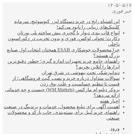
۱۴۰۵/۰۵/۱۷
خبر فوری
این اشتباه رایج در خرید دستگاه لیزر کیوسوئیچ، سرمایه
کلینیک‌های زیبایی را نابود می‌کند!
انواع قاب بندی دیوار با گچبری پیش ساخته پلی یورتان
دکارت؛ تحولی لوکس، فوری و بدون تخریب در دکوراسیون
داخلی
چرا محصولات جوشکاری ESAB همچنان انتخاب اول صنایع
بزرگ هستند؟
راهنمای جامع خرید تجهیزات اندازه گیری؛ چطور دقیق‌ترین
ابزارها را آنلاین بخریم؟
دندانپزشکی تحت بیهوشی در شرق تهران
سوالات متداول درباره خرید و نصب گیت فروشگاهی؛ از
قیمت تا تنظیم حساسیت و علت بوق زدن
بروکر دبلیو ام مارکتس (WM Markets) چیست و چه خدماتی
ارائه می‌دهد؟
اخبار هفته
اهمیت آگهی برای تبلیغ محصول، خدمات و برندینگ در صنعت
راهنمای خرید لیبل برای بسته‌بندی، چاپ بارکد و محصولات
صنعتی
ورود