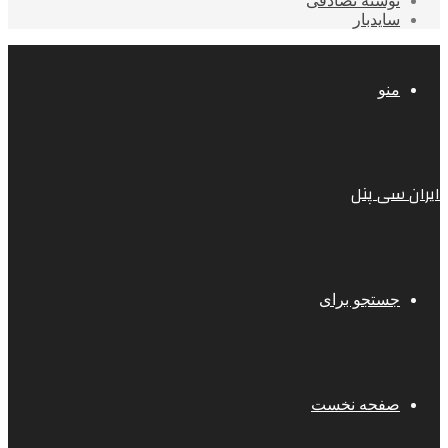
نوشته تصادفی
سایدبار
منو
ایران سی پنل
جستجو برای
صفحه نخست