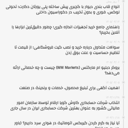
7 روز پیش
انواع قاب بندی دیوار با گچبری پیش ساخته پلی یورتان دکارت؛ تحولی
لوکس، فوری و بدون تخریب در دکوراسیون داخلی
۱۴۰۵/۰۴/۱۴
راهنمای جامع خرید تجهیزات اندازه گیری؛ چطور دقیق‌ترین ابزارها را
آنلاین بخریم؟
۱۴۰۵/۰۴/۰۹
سوالات متداول درباره خرید و نصب گیت فروشگاهی؛ از قیمت تا
تنظیم حساسیت و علت بوق زدن
۱۴۰۵/۰۴/۰۶
بروکر دبلیو ام مارکتس (WM Markets) چیست و چه خدماتی ارائه
می‌دهد؟
۱۴۰۵/۰۴/۰۵
اهمیت آگهی برای تبلیغ محصول، خدمات و برندینگ در صنعت
۱۴۰۳/۱۱/۲۸
انتخاب شرکت حسابداری کاوش گویا ارقام توسط سازمان امور
مالیاتی کشور به عنوان بهترین شرکت حسابداری ایران در سال جاری
۱۴۰۳/۱۰/۱۸
آیا نیاز به گرم کردن گیربکس اتوماتیک در هوای سرد داریم؟ (باور