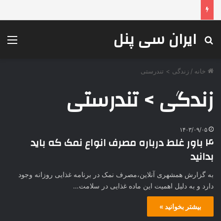
چرا محصولات جوشکاری ESAB همچنان انتخاب اول صنایع بزرگ هستند؟
ایران سی پنل
جستجو برای
منو
خانه
/
زندگی > تندرستی
زندگی > تندرستی
۱۴۰۳/۰۹/۰۵
۴ باور غلط درباره مصرف انواع نمک که باید
بدانید
به گزارش همشهری آنلاین،‌مصرف نمک در برنامه غذایی روزانه وجود
دارد و به دلیل اهمیت این ماده غذایی در سلامت…
بیشتر بخوانید »