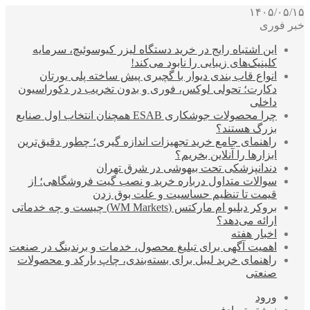
۱۴۰۵/۰۵/۱۵
خبر فوری
این اشتباه رایج در خرید دستگاه لیزر کیوسوئیچ، سرمایه
کلینیک‌های زیبایی را نابود می‌کند!
انواع قاب بندی دیوار با گچبری پیش ساخته پلی یورتان
دکارت؛ تحولی لوکس، فوری و بدون تخریب در دکوراسیون
داخلی
چرا محصولات جوشکاری ESAB همچنان انتخاب اول صنایع
بزرگ هستند؟
راهنمای جامع خرید تجهیزات اندازه گیری؛ چطور دقیق‌ترین
ابزارها را آنلاین بخریم؟
دندانپزشکی تحت بیهوشی در شرق تهران
سوالات متداول درباره خرید و نصب گیت فروشگاهی؛ از
قیمت تا تنظیم حساسیت و علت بوق زدن
بروکر دبلیو ام مارکتس (WM Markets) چیست و چه خدماتی
ارائه می‌دهد؟
اخبار هفته
اهمیت آگهی برای تبلیغ محصول، خدمات و برندینگ در صنعت
راهنمای خرید لیبل برای بسته‌بندی، چاپ بارکد و محصولات
صنعتی
ورود