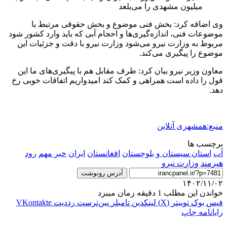
میلیون مشهدی را می‌بلعد
وی اضافه کرد: بخش فنی موضوع و بخش حقوقی مرتبط با
موضوعات فنی، اندازه‌گیری‌ها و احجام آبی که باید وارد کشور شود
مربوط به وزارت نیرو می‌شود وزارت نیرو با دقت و جزئیات این
موضوع را پیگیری می‌کند.
معاون وزیر نیرو بیان کرد: طرف مقابل هم با پیگیری‌های ما این
قول را داده است همراهی و کمک کند امیدواریم اتفاقات خوبی رخ
دهد.
منبع:همشهری آنلاین
برچسب ها
آب
استان سیستان و بلوچستان
افغانستان
ایران
خبر مهم
رود
هيرمند
وزارت نیرو
آدرس رونوشت
۱۴۰۲/۱۱/۰۲
خواندن این مطلب 1 دقیقه زمان میبرد
فیس بوک
توییتر (X)
لینکدین
‫تامبلر
‫پین‌ترست
‫رددیت
‫VKontakte
رایانامه
چاپ