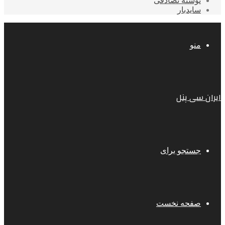
نوشته تصادفی
سایدبار
منو
ایران سی پنل
جستجو برای
صفحه نخست