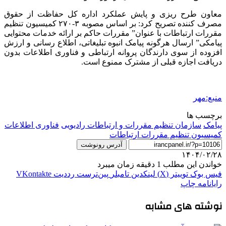
معاون طرح ریزی و پایش عملکرد اداره کل حفاظت از حقوق
مصرف کننده تصریح کرد: بر اساس مصوبه ۳-۲۷۰ کمیسیون تنظیم
مقررات ارتباطات با عنوان” مقررات حاکم بر ارائه خدمات محتوایی
پیامکی” ارسال هرگونه پیامک انبوه تبلیغاتی، اطلاع رسانی و ارزش
افزوده از سوی دارندگان پروانه ارتباطی و فناوری اطلاعات بدون
دریافت اجازه قبلی از مشترک ممنوع است.
منبع:مهر
برچسب ها
پیامک
سازمان تنظیم مقررات و ارتباطات رادیویی
فناوری اطلاعات
کمیسیون تنظیم مقررات ارتباطات
آدرس رونوشت
۱۴۰۴/۰۲/۲۸
خواندن این مطلب 1 دقیقه زمان میبرد
فیس بوک
توییتر (X)
لینکدین
‫تامبلر
‫پین‌ترست
‫رددیت
‫VKontakte
رایانامه
چاپ
نوشته های مشابه