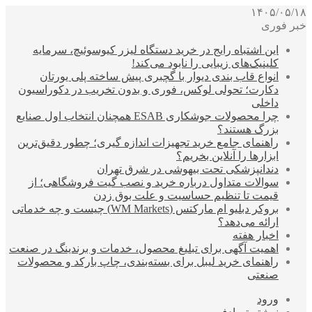
۱۴۰۵/۰۵/۱۸
خبر فوری
این اشتباه رایج در خرید دستگاه لیزر کیوسوئیچ، سرمایه
کلینیک‌های زیبایی را نابود می‌کند!
انواع قاب بندی دیوار با گچبری پیش ساخته پلی یورتان
دکارت؛ تحولی لوکس، فوری و بدون تخریب در دکوراسیون
داخلی
چرا محصولات جوشکاری ESAB همچنان انتخاب اول صنایع
بزرگ هستند؟
راهنمای جامع خرید تجهیزات اندازه گیری؛ چطور دقیق‌ترین
ابزارها را آنلاین بخریم؟
دندانپزشکی تحت بیهوشی در شرق تهران
سوالات متداول درباره خرید و نصب گیت فروشگاهی؛ از
قیمت تا تنظیم حساسیت و علت بوق زدن
بروکر دبلیو ام مارکتس (WM Markets) چیست و چه خدماتی
ارائه می‌دهد؟
اخبار هفته
اهمیت آگهی برای تبلیغ محصول، خدمات و برندینگ در صنعت
راهنمای خرید لیبل برای بسته‌بندی، چاپ بارکد و محصولات
صنعتی
ورود