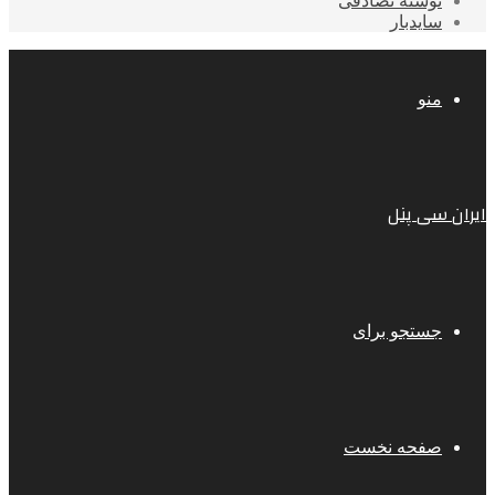
نوشته تصادفی
سایدبار
منو
ایران سی پنل
جستجو برای
صفحه نخست