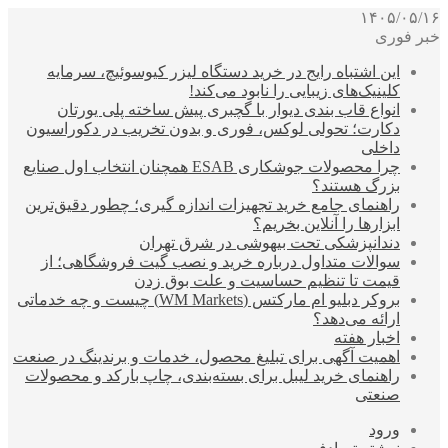
۱۴۰۵/۰۵/۱۶
خبر فوری
این اشتباه رایج در خرید دستگاه لیزر کیوسوئیچ، سرمایه
کلینیک‌های زیبایی را نابود می‌کند!
انواع قاب بندی دیوار با گچبری پیش ساخته پلی یورتان
دکارت؛ تحولی لوکس، فوری و بدون تخریب در دکوراسیون
داخلی
چرا محصولات جوشکاری ESAB همچنان انتخاب اول صنایع
بزرگ هستند؟
راهنمای جامع خرید تجهیزات اندازه گیری؛ چطور دقیق‌ترین
ابزارها را آنلاین بخریم؟
دندانپزشکی تحت بیهوشی در شرق تهران
سوالات متداول درباره خرید و نصب گیت فروشگاهی؛ از
قیمت تا تنظیم حساسیت و علت بوق زدن
بروکر دبلیو ام مارکتس (WM Markets) چیست و چه خدماتی
ارائه می‌دهد؟
اخبار هفته
اهمیت آگهی برای تبلیغ محصول، خدمات و برندینگ در صنعت
راهنمای خرید لیبل برای بسته‌بندی، چاپ بارکد و محصولات
صنعتی
ورود