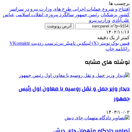
برچسب ها
افتتاح و شروع عملیات اجرایی طرح‌ های وزارت نیرو در سراسر
کشور
پزشکیان
رئيس جمهور
سالگرد پیروزی انقلاب اسلامی
عباس
علی‌آبادی
وزارت نیرو
آدرس رونوشت
۱۴۰۲/۱۱/۱۶
کمتر از یک دقیقه
فیس بوک
توییتر (X)
لینکدین
‫تامبلر
‫پین‌ترست
‫رددیت
‫VKontakte
رایانامه
چاپ
نوشته های مشابه
دیدار وزیر حمل و نقل روسیه با معاون اول رئیس
جمهور
۱۴۰۳/۱۰/۰۲
تصاویر دادگاه متهمان چای دبش