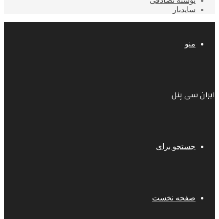
نوشته تصادفی
سایدبار
منو
ایران سی پنل
جستجو برای
صفحه نخست