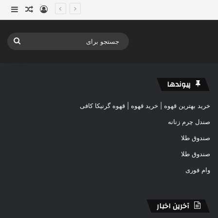
ورود
ساید
نوشته ت
جستج
برای
پیوندها
خرید بهترین قهوه | خرید قهوه | قهوه گرنیکا کافی
صندل چرم زنانه
صندوق طلا
صندوق طلا
وام فوری
آخرین اخبار