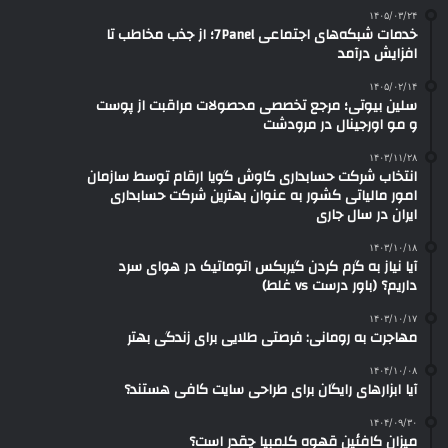
۱۴۰۵/۰۳/۲۴
خدمات شبکه‌های اجتماعی 7Panel؛ از جذب مخاطب تا
افزایش درآمد
۱۴۰۵/۰۲/۱۴
سلین بیوتی؛ مرجع تخصصی محصولات مراقبت از پوست
و مو اورجینال در مرودشت
۱۴۰۳/۱۱/۲۸
انتخاب شرکت حسابداری کاوش گویا ارقام توسط سازمان
امور مالیاتی کشور به عنوان بهترین شرکت حسابداری
ایران در سال جاری
۱۴۰۳/۱۰/۱۸
آیا نیاز به گرم کردن گیربکس اتوماتیک در هوای سرد
داریم؟ (باور درست vs غلط)
۱۴۰۳/۱۰/۱۷
مهاجرت به رومانی: فرصتی طلایی برای زندگی بهتر
۱۴۰۴/۱۰/۰۸
آیا ابزارهای رایگان برای طراحی سایت کافی هستند؟
۱۴۰۴/۰۹/۳۰
میزان کافئین قهوه کلمبیا چقدر است؟