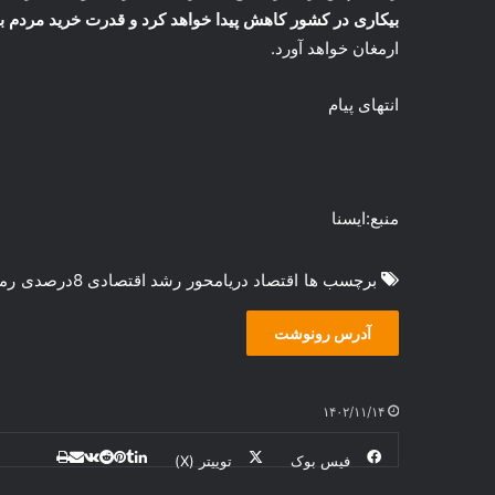
بیکاری در کشور کاهش پیدا خواهد کرد و قدرت خرید مردم ب
ارمغان خواهد آورد.
انتهای پیام
منبع:ایسنا
برچسب ها
اقتصاد دریامحور
رشد اقتصادی 8درصدی
رم
آدرس رونوشت
۱۴۰۲/۱۱/۱۴
فیس بوک
توییتر (X)
ل
ر
چ
ی
ت
پ
ا
ا
ر
V