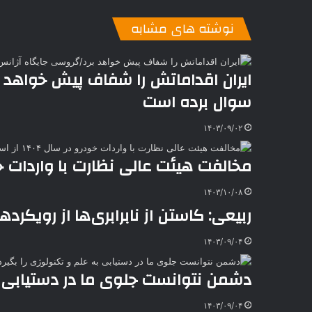
ن
ا
ی
ی
د
K
پ
ا
د
ک
م
o
ن‌
نوشته های مشابه
ب
ت
ی
ن
د
n
ی
ل
ا
t
ر
ت
ر
a
م
ن
س
ایران اقداماتش را شفاف پیش خواهد بر
k
ه
ت
سوال برده است
t
e
۱۴۰۳/۰۹/۰۲
مخالفت هیئت عالی نظارت با واردات خودرو در سال ۴۰۴
۱۴۰۳/۱۰/۰۸
ربیعی: کاستن از نابرابری‌ها از رویکرد
۱۴۰۳/۰۹/۰۴
دشمن نتوانست جلوی ما در دستیابی به
۱۴۰۳/۰۹/۰۴