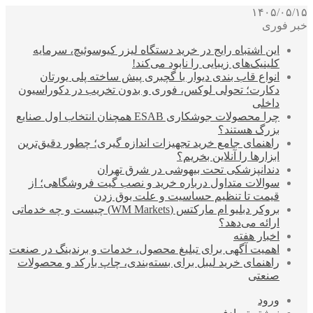
۱۴۰۵/۰۵/۱۵
خبر فوری
این اشتباه رایج در خرید دستگاه لیزر کیوسوئیچ، سرمایه
کلینیک‌های زیبایی را نابود می‌کند!
انواع قاب بندی دیوار با گچبری پیش ساخته پلی یورتان
دکارت؛ تحولی لوکس، فوری و بدون تخریب در دکوراسیون
داخلی
چرا محصولات جوشکاری ESAB همچنان انتخاب اول صنایع
بزرگ هستند؟
راهنمای جامع خرید تجهیزات اندازه گیری؛ چطور دقیق‌ترین
ابزارها را آنلاین بخریم؟
دندانپزشکی تحت بیهوشی در شرق تهران
سوالات متداول درباره خرید و نصب گیت فروشگاهی؛ از
قیمت تا تنظیم حساسیت و علت بوق زدن
بروکر دبلیو ام مارکتس (WM Markets) چیست و چه خدماتی
ارائه می‌دهد؟
اخبار هفته
اهمیت آگهی برای تبلیغ محصول، خدمات و برندینگ در صنعت
راهنمای خرید لیبل برای بسته‌بندی، چاپ بارکد و محصولات
صنعتی
ورود