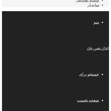
نوشته تصادفی
سایدبار
منو
ایران سی پنل
جستجو برای
صفحه نخست