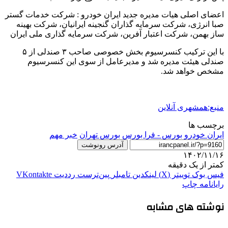
اعضای اصلی هیات مدیره جدید ایران خودرو : شرکت خدمات گستر
صبا انرژی، شرکت سرمایه گذاران گنجینه ایرانیان، شرکت بهینه
ساز بهمن، شرکت اعتبار آفرین، شرکت سرمایه گذاری ملی ایران
با این ترکیب کنسرسیوم بخش خصوصی صاحب ۳ صندلی از ۵
صندلی هیئت مدیره شد و مدیرعامل از سوی این کنسرسیوم
مشخص خواهد شد.
منبع:همشهری آنلاین
برچسب ها
ايران خودرو
بورس - فرا بورس
بورس تهران
خبر مهم
آدرس رونوشت
۱۴۰۲/۱۱/۱۶
کمتر از یک دقیقه
فیس بوک
توییتر (X)
لینکدین
‫تامبلر
‫پین‌ترست
‫رددیت
‫VKontakte
رایانامه
چاپ
نوشته های مشابه