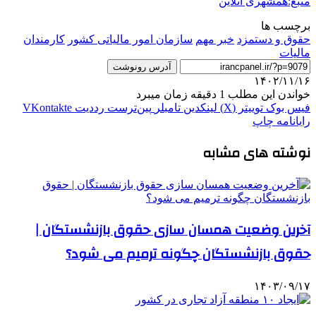
منبع:همشهری آنلاین
برچسب ها
حقوق و دستمزد
خبر مهم
سازمان امور مالیاتی کشور
کارمندان
مالیات
آدرس رونوشت
۱۴۰۲/۱۱/۱۶
خواندن این مطلب 1 دقیقه زمان میبرد
فیس بوک
توییتر (X)
لینکدین
‫تامبلر
‫پین‌ترست
‫رددیت
‫VKontakte
رایانامه
چاپ
نوشته های مشابه
آخرین وضعیت همسان‌ سازی حقوق بازنشستگان |
حقوق بازنشستگان چگونه ترمیم می‌ شود؟
۱۴۰۳/۰۹/۱۷