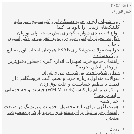
۱۴۰۵/۰۵/۱۶
خبر فوری
این اشتباه رایج در خرید دستگاه لیزر کیوسوئیچ، سرمایه
کلینیک‌های زیبایی را نابود می‌کند!
انواع قاب بندی دیوار با گچبری پیش ساخته پلی یورتان
دکارت؛ تحولی لوکس، فوری و بدون تخریب در دکوراسیون
داخلی
چرا محصولات جوشکاری ESAB همچنان انتخاب اول صنایع
بزرگ هستند؟
راهنمای جامع خرید تجهیزات اندازه گیری؛ چطور دقیق‌ترین
ابزارها را آنلاین بخریم؟
دندانپزشکی تحت بیهوشی در شرق تهران
سوالات متداول درباره خرید و نصب گیت فروشگاهی؛ از
قیمت تا تنظیم حساسیت و علت بوق زدن
بروکر دبلیو ام مارکتس (WM Markets) چیست و چه خدماتی
ارائه می‌دهد؟
اخبار هفته
اهمیت آگهی برای تبلیغ محصول، خدمات و برندینگ در صنعت
راهنمای خرید لیبل برای بسته‌بندی، چاپ بارکد و محصولات
صنعتی
ورود