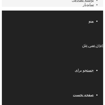
نوشته تصادفی
سایدبار
منو
ایران سی پنل
جستجو برای
صفحه نخست