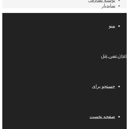
نوشته تصادفی
سایدبار
منو
ایران سی پنل
جستجو برای
صفحه نخست