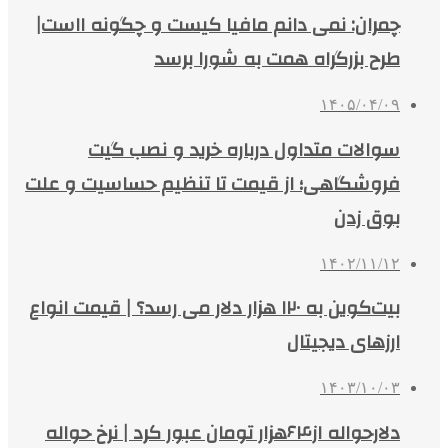
چمران: نمی دانم مافیا کیست و چگونه ااست|
طرح بزرگراه همت به شورا برسد
۱۴۰۵/۰۴/۰۹
سوالات متداول درباره خرید و نصب گیت
فروشگاهی؛ از قیمت تا تنظیم حساسیت و علت
بوق زدن
۱۴۰۲/۱۱/۱۲
بیت‌کوین به ۱۲۰ هزار دلار می رسد؟ | قیمت انواع
ارزهای دیجیتال
۱۴۰۳/۱۰/۰۳
دلارحواله از۶۴هزار تومان عبور کرد | نرخ حواله