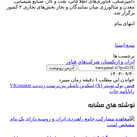
دامپزشکی، فناوری‌های اطلاعاتی، نفت و گاز، صنایع شیمیایی،
معدن و متالورژی میان نمایندگان و تجار بخش‌های تجاری ۲ کشور
برگزار شد.
انتهای پیام
منبع:ایسنا
برچسب ها
ایران و ازبکستان
شركت‌هاي فناور
آدرس رونوشت
۱۴۰۳/۰۹/۳۰
خواندن این مطلب 1 دقیقه زمان میبرد
فیس بوک
توییتر (X)
لینکدین
‫تامبلر
‫پین‌ترست
‫رددیت
‫VKontakte
رایانامه
چاپ
نوشته های مشابه