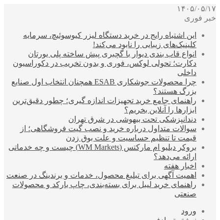
۱۴۰۵/۰۵/۱۷
خبر فوری
این اشتباه رایج در خرید دستگاه لیزر کیوسوئیچ، سرمایه
کلینیک‌های زیبایی را نابود می‌کند!
انواع قاب بندی دیوار با گچبری پیش ساخته پلی یورتان
دکارت؛ تحولی لوکس، فوری و بدون تخریب در دکوراسیون
داخلی
چرا محصولات جوشکاری ESAB همچنان انتخاب اول صنایع
بزرگ هستند؟
راهنمای جامع خرید تجهیزات اندازه گیری؛ چطور دقیق‌ترین
ابزارها را آنلاین بخریم؟
دندانپزشکی تحت بیهوشی در شرق تهران
سوالات متداول درباره خرید و نصب گیت فروشگاهی؛ از
قیمت تا تنظیم حساسیت و علت بوق زدن
بروکر دبلیو ام مارکتس (WM Markets) چیست و چه خدماتی
ارائه می‌دهد؟
اخبار هفته
اهمیت آگهی برای تبلیغ محصول، خدمات و برندینگ در صنعت
راهنمای خرید لیبل برای بسته‌بندی، چاپ بارکد و محصولات
صنعتی
ورود