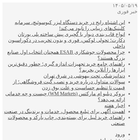
۱۴۰۵/۰۵/۱۹
خبر فوری
این اشتباه رایج در خرید دستگاه لیزر کیوسوئیچ، سرمایه
کلینیک‌های زیبایی را نابود می‌کند!
انواع قاب بندی دیوار با گچبری پیش ساخته پلی یورتان
دکارت؛ تحولی لوکس، فوری و بدون تخریب در دکوراسیون
داخلی
چرا محصولات جوشکاری ESAB همچنان انتخاب اول صنایع
بزرگ هستند؟
راهنمای جامع خرید تجهیزات اندازه گیری؛ چطور دقیق‌ترین
ابزارها را آنلاین بخریم؟
دندانپزشکی تحت بیهوشی در شرق تهران
سوالات متداول درباره خرید و نصب گیت فروشگاهی؛ از
قیمت تا تنظیم حساسیت و علت بوق زدن
بروکر دبلیو ام مارکتس (WM Markets) چیست و چه خدماتی
ارائه می‌دهد؟
اخبار هفته
اهمیت آگهی برای تبلیغ محصول، خدمات و برندینگ در صنعت
راهنمای خرید لیبل برای بسته‌بندی، چاپ بارکد و محصولات
صنعتی
ورود