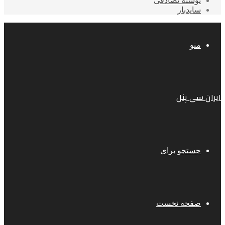
نوشته تصادفی
سایدبار
منو
ایران سی پنل
جستجو برای
صفحه نخست