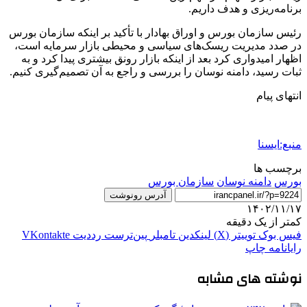
برنامه‌ریزی و هدف داریم.
رئیس سازمان بورس و اوراق بهادار با تأکید بر اینکه سازمان بورس
در صدد مدیریت ریسک‌های سیاسی و محیطی بازار سرمایه است،
اظهار امیدواری کرد بعد از اینکه بازار رونق بیشتری پیدا کرد و به
ثبات رسید، دامنه نوسان را بررسی و راجع‌ به آن تصمیم‌گیری کنیم.
انتهای پیام
منبع:ایسنا
برچسب ها
بورس
دامنه نوسان
سازمان بورس
آدرس رونوشت
۱۴۰۲/۱۱/۱۷
کمتر از یک دقیقه
فیس بوک
توییتر (X)
لینکدین
‫تامبلر
‫پین‌ترست
‫رددیت
‫VKontakte
رایانامه
چاپ
نوشته های مشابه