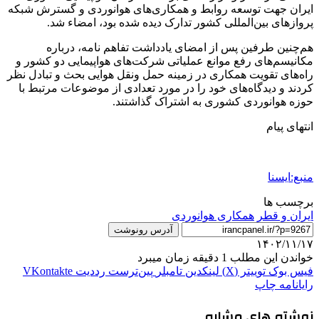
ایران جهت توسعه روابط و همکاری‌های هوانوردی و گسترش شبکه
پروازهای بین‌المللی کشور تدارک دیده شده بود، امضاء شد.
هم‌چنین طرفین پس از امضای یادداشت تفاهم نامه، درباره
مکانیسم‌های رفع موانع عملیاتی شرکت‌های هواپیمایی دو کشور و
راه‌های تقویت همکاری در زمینه حمل ونقل هوایی بحث و تبادل نظر
کردند و دیدگاه‌های خود را در مورد تعدادی از موضوعات مرتبط با
حوزه هوانوردی کشوری به اشتراک گذاشتند.
انتهای پیام
منبع:ایسنا
برچسب ها
ایران و قطر
همکاری هوانوردی
آدرس رونوشت
۱۴۰۲/۱۱/۱۷
خواندن این مطلب 1 دقیقه زمان میبرد
فیس بوک
توییتر (X)
لینکدین
‫تامبلر
‫پین‌ترست
‫رددیت
‫VKontakte
رایانامه
چاپ
نوشته های مشابه