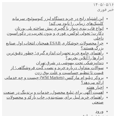
۱۴۰۵/۰۵/۱۶
خبر فوری
این اشتباه رایج در خرید دستگاه لیزر کیوسوئیچ، سرمایه
کلینیک‌های زیبایی را نابود می‌کند!
انواع قاب بندی دیوار با گچبری پیش ساخته پلی یورتان
دکارت؛ تحولی لوکس، فوری و بدون تخریب در دکوراسیون
داخلی
چرا محصولات جوشکاری ESAB همچنان انتخاب اول صنایع
بزرگ هستند؟
راهنمای جامع خرید تجهیزات اندازه گیری؛ چطور دقیق‌ترین
ابزارها را آنلاین بخریم؟
دندانپزشکی تحت بیهوشی در شرق تهران
سوالات متداول درباره خرید و نصب گیت فروشگاهی؛ از
قیمت تا تنظیم حساسیت و علت بوق زدن
بروکر دبلیو ام مارکتس (WM Markets) چیست و چه خدماتی
ارائه می‌دهد؟
اخبار هفته
اهمیت آگهی برای تبلیغ محصول، خدمات و برندینگ در صنعت
راهنمای خرید لیبل برای بسته‌بندی، چاپ بارکد و محصولات
صنعتی
ورود