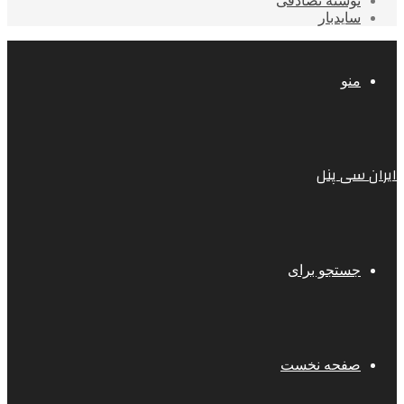
نوشته تصادفی
سایدبار
منو
ایران سی پنل
جستجو برای
صفحه نخست