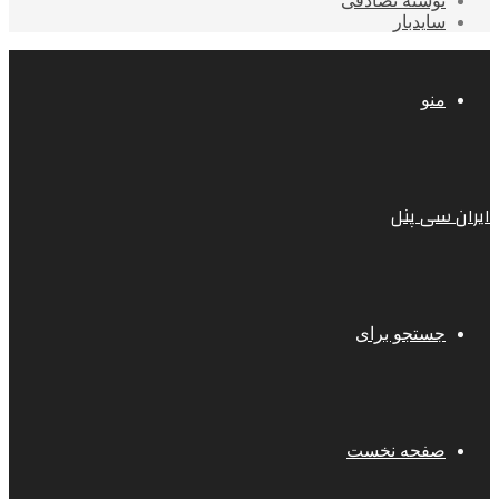
نوشته تصادفی
سایدبار
منو
ایران سی پنل
جستجو برای
صفحه نخست