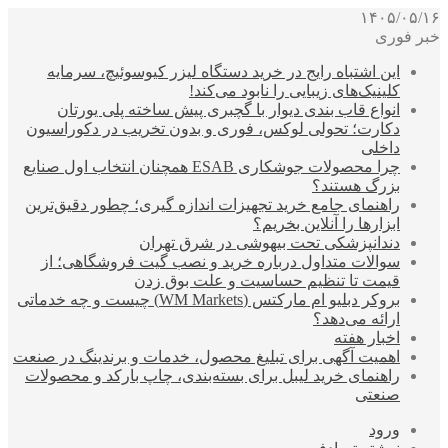
۱۴۰۵/۰۵/۱۶
خبر فوری
این اشتباه رایج در خرید دستگاه لیزر کیوسوئیچ، سرمایه
کلینیک‌های زیبایی را نابود می‌کند!
انواع قاب بندی دیوار با گچبری پیش ساخته پلی یورتان
دکارت؛ تحولی لوکس، فوری و بدون تخریب در دکوراسیون
داخلی
چرا محصولات جوشکاری ESAB همچنان انتخاب اول صنایع
بزرگ هستند؟
راهنمای جامع خرید تجهیزات اندازه گیری؛ چطور دقیق‌ترین
ابزارها را آنلاین بخریم؟
دندانپزشکی تحت بیهوشی در شرق تهران
سوالات متداول درباره خرید و نصب گیت فروشگاهی؛ از
قیمت تا تنظیم حساسیت و علت بوق زدن
بروکر دبلیو ام مارکتس (WM Markets) چیست و چه خدماتی
ارائه می‌دهد؟
اخبار هفته
اهمیت آگهی برای تبلیغ محصول، خدمات و برندینگ در صنعت
راهنمای خرید لیبل برای بسته‌بندی، چاپ بارکد و محصولات
صنعتی
ورود