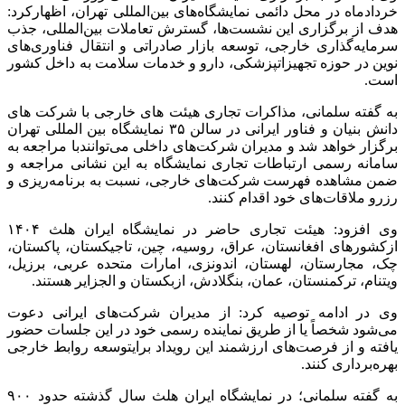
خردادماه در محل دائمی نمایشگاه‌های بین‌المللی تهران، اظهارکرد:
هدف از برگزاری این نشست‌ها، گسترش تعاملات بین‌المللی، جذب
سرمایه‌گذاری خارجی، توسعه بازار صادراتی و انتقال فناوری‌های
نوین در حوزه تجهیزاتپزشکی، دارو و خدمات سلامت به داخل کشور
است.
به گفته سلمانی، مذاکرات تجاری هیئت های خارجی با شرکت های
دانش بنیان و فناور ایرانی در سالن ۳۵ نمایشگاه بین المللی تهران
برگزار خواهد شد و مدیران شرکت‌های داخلی می‌توانندبا مراجعه به
سامانه رسمی ارتباطات تجاری نمایشگاه به این نشانی مراجعه و
ضمن مشاهده فهرست شرکت‌های خارجی، نسبت به برنامه‌ریزی و
رزرو ملاقات‌های خود اقدام کنند.
وی افزود: هیئت تجاری حاضر در نمایشگاه ایران هلث ۱۴۰۴
ازکشورهای افغانستان، عراق، روسیه، چین، تاجیکستان، پاکستان،
چک، مجارستان، لهستان، اندونزی، امارات متحده عربی، برزیل،
ویتنام، ترکمنستان، عمان، بنگلادش، ازبکستان و الجزایر هستند.
وی در ادامه توصیه کرد: از مدیران شرکت‌های ایرانی دعوت
می‌شود شخصاً یا از طریق نماینده رسمی خود در این جلسات حضور
یافته و از فرصت‌های ارزشمند این رویداد برایتوسعه روابط خارجی
بهره‌برداری کنند.
به گفته سلمانی؛ در نمایشگاه ایران هلث سال گذشته حدود ۹۰۰