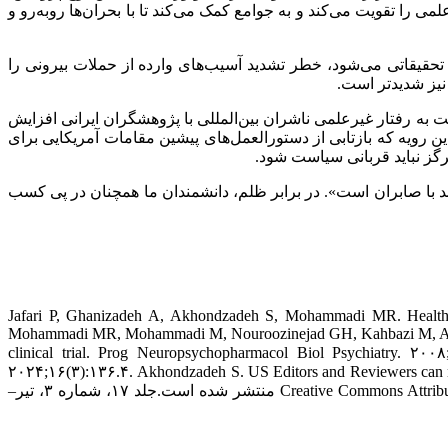
 را تقویت می‌کند و به جوامع کمک می‌کند تا با بحران‌ها روبه‌رو و
تحقیقاتی می‌شود، خطر تشدید آسیب‌های وارده از حملات بیرونی را
نیز شدیدتر است.
بت به رفتار غیرعلمی ناشران بین‌المللی با پژوهشگران ایرانی افزایش
ین رویه که بازتابی از دستورالعمل‌های پیشین مقامات آمریکایی برای
ز نباید قربانی سیاست شود.
داوند با صابران است». در برابر ظلم، دانشمندان ما همچنان در پی کسب
۱. Jafari P, Ghanizadeh A, Akhondzadeh S, Mohammadi MR. Health-re
Mohammadi MR, Mohammadi M, Nouroozinejad GH, Kahbazi M, Akhondza
clinical trial. Prog Neuropsychopharmacol Biol Psychiatry. ۲
۲۰۲۴;۱۶(۳):۱۳۶.۴. Akhondzadeh S. US Editors and Reviewers can n
Oct;۵(۴):۲۰۳.—-کپی‌رایت ۲۰۲۵، فصل‌نامه آوِسِّنا در فناوری پزشکی و زیستی این اثر تحت مجوز Creative Commons Attribution–NonCommercial ۴.۰ International منتشر شده است.جلد ۱۷، شماره ۳، تیر–