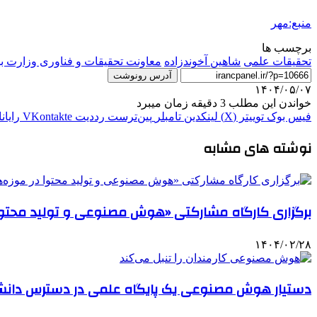
منبع:مهر
برچسب ها
تحقیقات علمی
شاهین آخوندزاده
معاونت تحقیقات و فناوری وزارت 
آدرس رونوشت
۱۴۰۴/۰۵/۰۷
خواندن این مطلب 3 دقیقه زمان میبرد
فیس بوک
توییتر (X)
لینکدین
‫تامبلر
‫پین‌ترست
‫رددیت
‫VKontakte
رایان
نوشته های مشابه
برگزاری کارگاه مشارکتی «هوش مصنوعی و تولید محتوا 
۱۴۰۴/۰۲/۲۸
دستیار هوش مصنوعی یک پایگاه علمی در دسترس دانشگ