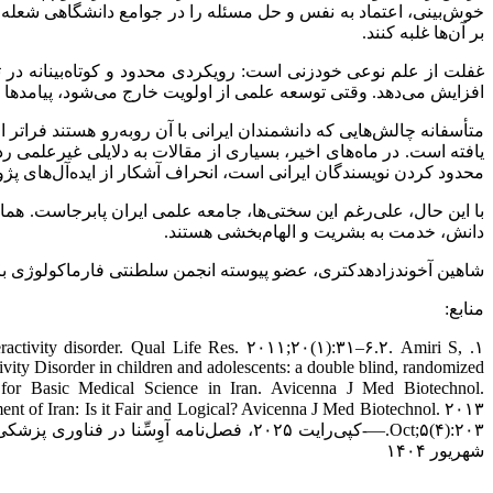
خوش‌بینی، اعتماد به نفس و حل مسئله را در جوامع دانشگاهی شعله‌ور 
بر آن‌ها غلبه کنند.
غفلت از علم نوعی خودزنی است: رویکردی محدود و کوتاه‌بینانه در 
افزایش می‌دهد. وقتی توسعه علمی از اولویت خارج می‌شود، پیامدها 
متأسفانه چالش‌هایی که دانشمندان ایرانی با آن روبه‌رو هستند فراتر 
یافته است. در ماه‌های اخیر، بسیاری از مقالات به دلایلی غیرعلمی ر
محدود کردن نویسندگان ایرانی است، انحراف آشکار از ایده‌آل‌های
با این حال، علی‌رغم این سختی‌ها، جامعه علمی ایران پابرجاست. همان‌گ
دانش، خدمت به بشریت و الهام‌بخشی هستند.
شاهین آخوندزادهدکتری، عضو پیوسته انجمن سلطنتی فارماکولوژی بریتانیا (FBPhS)سردبی
منابع:
eractivity disorder. Qual Life Res. ۲۰۱۱;۲۰(۱):۳۱–۶.۲. Amiri S,
 Disorder in children and adolescents: a double blind, randomized
for Basic Medical Science in Iran. Avicenna J Med Biotechnol.
of Iran: Is it Fair and Logical? Avicenna J Med Biotechnol. ۲۰۱۳
شهریور ۱۴۰۴