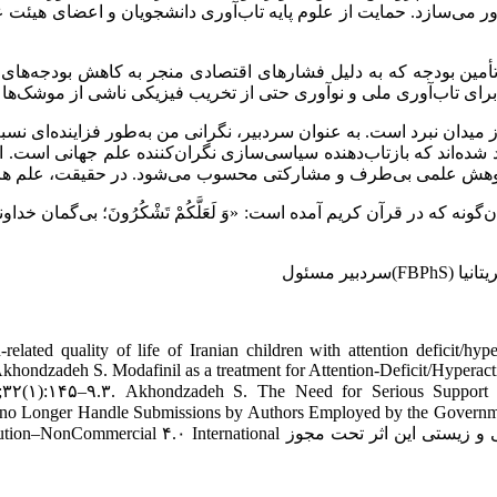
می‌سازد. حمایت از علوم پایه تاب‌آوری دانشجویان و اعضای هیئت علمی
تأمین بودجه که به دلیل فشارهای اقتصادی منجر به کاهش بودجه‌های 
برای تاب‌آوری ملی و نوآوری حتی از تخریب فیزیکی ناشی از موشک‌ها 
از میدان نبرد است. به عنوان سردبیر، نگرانی من به‌طور فزاینده‌ای نس
د شده‌اند که بازتاب‌دهنده سیاسی‌سازی نگران‌کننده علم جهانی است. ا
 پژوهش علمی بی‌طرف و مشارکتی محسوب می‌شود. در حقیقت، علم هرگ
ونه که در قرآن کریم آمده است: «وَ لَعَلَّکُمْ تَشْکُرُونَ؛ بی‌گمان خ
ر مسئول
lated quality of life of Iranian children with attention deficit/hyp
deh S. Modafinil as a treatment for Attention-Deficit/Hyperactivity
۰۰۸;۳۲(۱):۱۴۵–۹.۳. Akhondzadeh S. The Need for Serious Support 
o Longer Handle Submissions by Authors Employed by the Government 