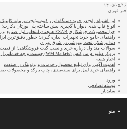
۱۴۰۵/۰۵/۱۶
خبر فوری
این اشتباه رایج در خرید دستگاه لیزر کیوسوئیچ، سرمایه کلینیک‌ها
انواع قاب بندی دیوار با گچبری پیش ساخته پلی یورتان دکارت
چرا محصولات جوشکاری ESAB همچنان انتخاب اول صنایع بزرگ هستند؟
راهنمای جامع خرید تجهیزات اندازه گیری؛ چطور دقیق‌ترین ابزاره
دندانپزشکی تحت بیهوشی در شرق تهران
سوالات متداول درباره خرید و نصب گیت فروشگاهی؛ از قیمت
بروکر دبلیو ام مارکتس (WM Markets) چیست و چه خدماتی ارائه می‌دهد؟
اخبار هفته
اهمیت آگهی برای تبلیغ محصول، خدمات و برندینگ در صنعت
راهنمای خرید لیبل برای بسته‌بندی، چاپ بارکد و محصولات صن
ورود
نوشته تصادفی
سایدبار
منو