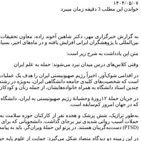
۱۴۰۴/۰۵/۰۷
خواندن این مطلب 3 دقیقه زمان میبرد
به گزارش خبرگزاری مهر، دکتر شاهین آخوند زاده، معاون تحقیقات 
بین‌المللی با پژوهشگران ایرانی افزایش یافته و در ماه‌های اخیر، بسیا
متن این یادداشت به شرح زیر است:
وقتی کلاس‌های درس میدان نبرد می‌شوند: حمله به علم ایران
در اقدامی شوک‌آور، اخیراً رژیم صهیونیستی ایران را هدف یک عملی
است که شخصیت‌های کلیدی جامعه دانشگاهی ایران، به‌ویژه در رشته‌ه
چندین استاد دانشگاه به همراه خانواده‌هایشان، از جمله زنان و کودکان
در جریان حملهٔ ۱۲روزهٔ وحشیانهٔ رژیم صهیونیستی به ای
که در جهان امروز کم‌سابقه است.
به‌طور تراژیک، شش پزشک و هجده نفر از کارکنان حوزه سلامت به شه
حملات آسیب روانی شدیدی نیز برجای گذاشت. دانشجویانی که برای امت
(PTSD) دست‌به‌گریبان هستند. در پرتو این حملهٔ ویران‌گر، باید به پیامدهای گسترده‌تر آن برای پیشرفت علمی، به‌ویژه در حوزه علوم پایه، بیندیشیم.
در این زمینه دو دیدگاه متضاد شکل می‌گیرد: حمایت از علوم پایه ح