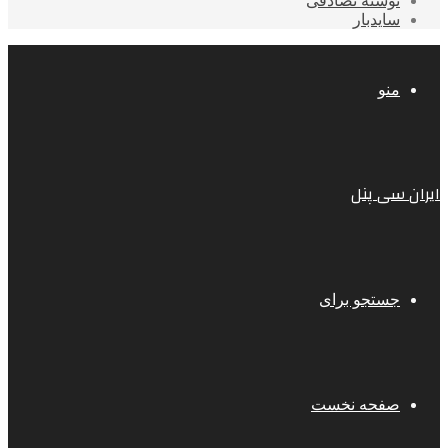
نوشته تصادفی
سایدبار
منو
ایران سی پنل
جستجو برای
صفحه نخست