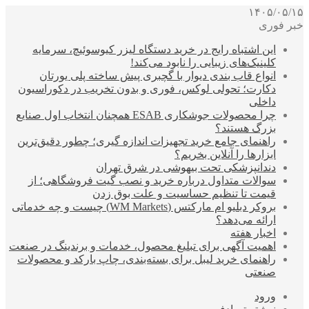
۱۴۰۵/۰۵/۱۵
خبر فوری
این اشتباه رایج در خرید دستگاه لیزر کیوسوئیچ، سرمایه
کلینیک‌های زیبایی را نابود می‌کند!
انواع قاب بندی دیوار با گچبری پیش ساخته پلی یورتان
دکارت؛ تحولی لوکس، فوری و بدون تخریب در دکوراسیون
داخلی
چرا محصولات جوشکاری ESAB همچنان انتخاب اول صنایع
بزرگ هستند؟
راهنمای جامع خرید تجهیزات اندازه گیری؛ چطور دقیق‌ترین
ابزارها را آنلاین بخریم؟
دندانپزشکی تحت بیهوشی در شرق تهران
سوالات متداول درباره خرید و نصب گیت فروشگاهی؛ از
قیمت تا تنظیم حساسیت و علت بوق زدن
بروکر دبلیو ام مارکتس (WM Markets) چیست و چه خدماتی
ارائه می‌دهد؟
اخبار هفته
اهمیت آگهی برای تبلیغ محصول، خدمات و برندینگ در صنعت
راهنمای خرید لیبل برای بسته‌بندی، چاپ بارکد و محصولات
صنعتی
ورود