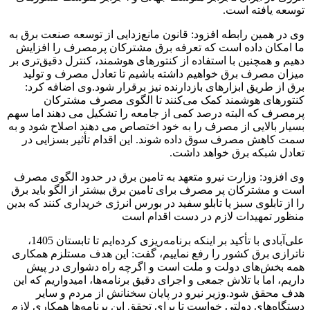
توسعه یافته است.
وی در همین رابطه افزود: قانون مانع‌زدایی از توسعه صنعت برق به
ما امکان داده است که تعرفه برق مشترکان پرمصرف را افزایش
دهیم و همچنین با استفاده از کنتورهای هوشمند، کنترل دقیق‌تری بر
میزان مصرف برق خواهیم داشته باشیم تا تعادل مصرف و تولید
برق از طریق ابزارهای بازدارنده نیز برقرار شود.وی اضافه کرد:
کنتورهای هوشمند کمک می‌کنند تا الگوی مصرف مشترکان
پرمصرف که البته درصد کمی از جامعه را تشکیل می دهند اما سهم
بسیار بالایی از مصرف را به خود اختصاص می دهند اصلاح شود و به
سمت کاهش مصرف سوق داده شوند. این اقدام تأثیر بسزایی در
تعادل شبکه برق خواهد داشت.
وی افزود: وزارت نیرو متعهد به تامین برق در حدود الگوی مصرف
است و مشترکان پر مصرف برای تامین برق بیشتر از الگو باید برق
را از تابلوی سبز یا تابلو سفید در بورس انرژی خریداری کنند که بدین
منظور تمهیدات لازم در دست اقدام است
علی‌آبادی با تأکید بر اینکه برنامه‌ریزی کرده‌ایم تا تابستان 1405،
ناترازی برق کشور را رفع نماییم، گفت: این هدف مستلزم همکاری
همه بخش‌های دولت و ملت است و اگرچه راه دشواری در پیش
داریم، اما با تلاش جمعی و اجرای دقیق برنامه‌ها، امیدواریم که این
هدف محقق شود.وزیر نیرو در پایان سخنانش از مردم و سایر
دستگاه‌های دولتی خواست تا برای تحقق این برنامه‌ها همکاری لازم