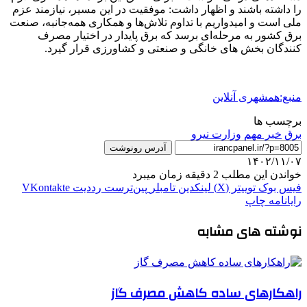
را داشته باشند و اظهار داشت: موفقیت در این مسیر، نیازمند عزم
ملی است و امیدواریم با تداوم تلاش‌ها و همکاری همه‌جانبه، صنعت
برق کشور به مرحله‌ای برسد که برق پایدار در اختیار مصرف
کنندگان بخش های خانگی و صنعتی و کشاورزی قرار گیرد.
منبع:همشهری آنلاین
برچسب ها
برق
خبر مهم
وزارت نیرو
آدرس رونوشت
۱۴۰۲/۱۱/۰۷
خواندن این مطلب 2 دقیقه زمان میبرد
فیس بوک
توییتر (X)
لینکدین
‫تامبلر
‫پین‌ترست
‫رددیت
‫VKontakte
رایانامه
چاپ
نوشته های مشابه
راهکارهای ساده کاهش مصرف گاز