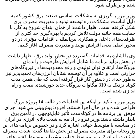
شده و برطرف شود.
وزیر نیرو با گریزی به مشکلات اساسی صنعت برق کشور که به
دلیل انباشت مشکلات دره توسعه تولید و مدیریت مصرف برق
شکل گرفته است، اظهار داشت: از همان ابتدای شروع به کار، با
حمایت همه جانبه دولت تلاش کردیم با بهره‌گیری حداکثری از
ظرفیت‌های داخلی و همکاری بین‌المللی، اقدامات مؤثری در دو
محور اصلی یعنی افزایش تولید و مدیریت مصرف آغاز کنیم.
وی با اشاره به اقدامات گسترده در بخش تولید برق، اظهار داشت:
در بخش تولید برنامه ما شامل افزایش ظرفیت و راندمان
نیروگاه‌ها، ارتقای توان تولیدی و رفع محدودیت‌ها در نیروگاه‌های
حرارتی است و علاوه بر آن توسعه شتابان انرژی‌های تجدیدپذیر نیز
به‌طور جدی در دستور کار قرار گرفته است که طی همین مدت
کوتاه نزدیک به 310 مگاوات نیروگاه جدید خورشیدی نصب و راه
اندازی شده است.
وزیر نیرو با تأکید بر اینکه این اقدامات در قالب 14 پروژه بزرگ
طراحی شده‌ و در حال اجرا هستند، افزود: پیش‌بینی می‌شود اجرای
موفق این برنامه ها در کوتاه‌مدت تأثیر قابل‌توجهی در تأمین برق
پایدار داشته باشند.وزیر نیرو در ادامه به شدت بالای انرژی در ایران
در مقایسه با متوسط جهانی اشاره کرد و در خصوص برنامه های این
وزارتخانه برای مدیریت مصرف در بخش تقاضا گفت: شدت مصرف
انرژی در ایران 2 برابر متوسط جهانی و 4 برابر متوسط کشورهای