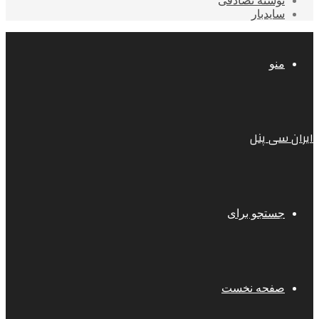
نوشته تصادفی
سایدبار
منو
ایران سی پنل
جستجو برای
صفحه نخست