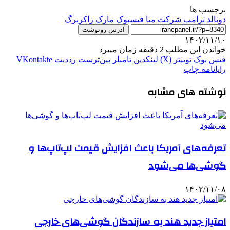
برچسب ها
دونالد ترامپ
شرکت متا
فیسبوک
مارک زاکربرگ
آدرس رونوشت
۱۴۰۲/۱۱/۱۰
خواندن این مطلب 2 دقیقه زمان میبرد
فیس بوک
توییتر (X)
لینکدین
‫تامبلر
‫پین‌ترست
‫رددیت
‫VKontakte
رایانامه
چاپ
نوشته های مشابه
تعرفه‌های آمریکا باعث افزایش قیمت لپ‌تاپ‌ها و
گوشی‌ها می‌شود
۱۴۰۲/۱۱/۰۸
امتیاز جدید هند به سازندگان گوشی‌های خارجی