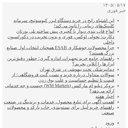
۱۴۰۵/۰۵/۱۷
خبر فوری
این اشتباه رایج در خرید دستگاه لیزر کیوسوئیچ، سرمایه
کلینیک‌های زیبایی را نابود می‌کند!
انواع قاب بندی دیوار با گچبری پیش ساخته پلی یورتان
دکارت؛ تحولی لوکس، فوری و بدون تخریب در دکوراسیون
داخلی
چرا محصولات جوشکاری ESAB همچنان انتخاب اول صنایع
بزرگ هستند؟
راهنمای جامع خرید تجهیزات اندازه گیری؛ چطور دقیق‌ترین
ابزارها را آنلاین بخریم؟
دندانپزشکی تحت بیهوشی در شرق تهران
سوالات متداول درباره خرید و نصب گیت فروشگاهی؛ از
قیمت تا تنظیم حساسیت و علت بوق زدن
بروکر دبلیو ام مارکتس (WM Markets) چیست و چه خدماتی
ارائه می‌دهد؟
اخبار هفته
اهمیت آگهی برای تبلیغ محصول، خدمات و برندینگ در صنعت
راهنمای خرید لیبل برای بسته‌بندی، چاپ بارکد و محصولات
صنعتی
ورود