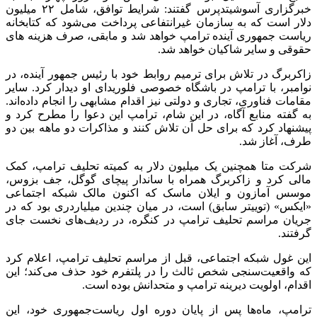
خبرگزاری آسوشیتدپرس گفتند: شرایط توافق، شامل ۲۲ میلیون
دلار است که به سازمان غیرانتفاعی پرداخت می‌شود که کتابخانه
ریاست جمهوری آینده ترامپ خواهد شد و مابقی، صرف هزینه های
حقوقی و سایر شاکیان خواهد شد.
زاکربرگ در تلاش برای ترمیم روابط خود با رئیس جمهور آینده، در
نوامبر، با ترامپ در باشگاه خصوصی فلوریدای او دیدار کرد. سایر
مقامات فناوری، تجاری و دولتی نیز اقدام مشابهی را انجام داده‌اند.
به گفته منابع آگاه، در این شام، ترامپ این دعوا را مطرح کرد و
پیشنهاد کرد که برای حل آن تلاش کنند و مذاکرات دو ماهه بین دو
طرف، آغاز شد.
شرکت متا همچنین یک میلیون دلار به کمیته تحلیف ترامپ، کمک
مالی کرد و زاکربرگ همراه با ساندار پیچای گوگل، جف بزوس،
موسس آمازون و ایلان ماسک که اکنون مالک شبکه اجتماعی
«ایکس» (توییتر سابق) است، در میان چندین میلیاردری بود که در
جریان مراسم تحلیف ترامپ در کنگره، در ردیف‌های نخست جای
گرفتند.
این غول شبکه اجتماعی، قبل از مراسم تحلیف ترامپ، اعلام کرد
که واقعیت‌سنجی شخص ثالث را در پلتفرم خود حذف می‌کند؛ این
اقدام، اولویت دیرینه ترامپ و متحدانش بوده است.
ترامپ، ماه‌ها پس از پایان دوره اول ریاست‌جمهوری خود، این