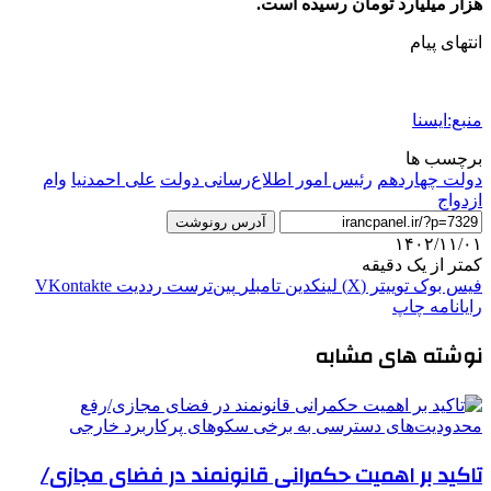
هزار میلیارد تومان رسیده است.
انتهای پیام
منبع:ایسنا
برچسب ها
دولت چهاردهم
رئیس امور اطلاع‌رسانی دولت
علی احمدنیا
وام
ازدواج
آدرس رونوشت
۱۴۰۲/۱۱/۰۱
کمتر از یک دقیقه
فیس بوک
توییتر (X)
لینکدین
‫تامبلر
‫پین‌ترست
‫رددیت
‫VKontakte
رایانامه
چاپ
نوشته های مشابه
تاکید بر اهمیت حکمرانی قانونمند در فضای مجازی/