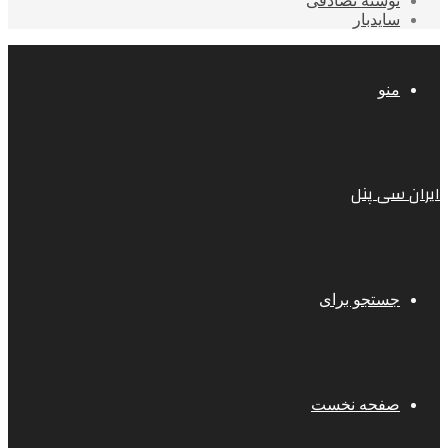
نوشته تصادفی
سایدبار
منو
ایران سی پنل
جستجو برای
صفحه نخست