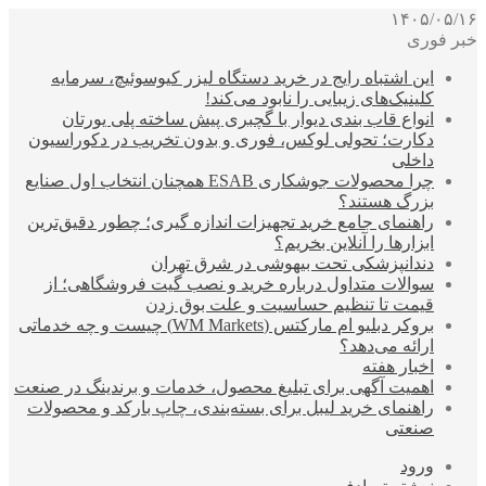
۱۴۰۵/۰۵/۱۶
خبر فوری
این اشتباه رایج در خرید دستگاه لیزر کیوسوئیچ، سرمایه
کلینیک‌های زیبایی را نابود می‌کند!
انواع قاب بندی دیوار با گچبری پیش ساخته پلی یورتان
دکارت؛ تحولی لوکس، فوری و بدون تخریب در دکوراسیون
داخلی
چرا محصولات جوشکاری ESAB همچنان انتخاب اول صنایع
بزرگ هستند؟
راهنمای جامع خرید تجهیزات اندازه گیری؛ چطور دقیق‌ترین
ابزارها را آنلاین بخریم؟
دندانپزشکی تحت بیهوشی در شرق تهران
سوالات متداول درباره خرید و نصب گیت فروشگاهی؛ از
قیمت تا تنظیم حساسیت و علت بوق زدن
بروکر دبلیو ام مارکتس (WM Markets) چیست و چه خدماتی
ارائه می‌دهد؟
اخبار هفته
اهمیت آگهی برای تبلیغ محصول، خدمات و برندینگ در صنعت
راهنمای خرید لیبل برای بسته‌بندی، چاپ بارکد و محصولات
صنعتی
ورود