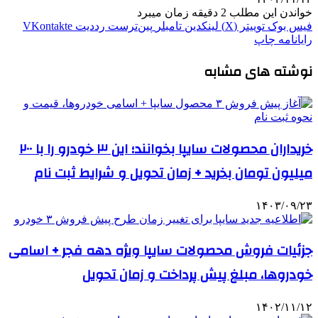
خواندن این مطلب 2 دقیقه زمان میبرد
فیس بوک
توییتر (X)
لینکدین
‫تامبلر
‫پین‌ترست
‫رددیت
‫VKontakte
رایانامه
چاپ
نوشته های مشابه
خریداران محصولات سایپا بخوانند؛ این ۳ خودرو را با ۲۰۰
میلیون تومان بخرید + زمان تحویل و شرایط ثبت نام
۱۴۰۳/۰۹/۲۳
جزئیات فروش محصولات سایپا ویژه دهه فجر + اسامی
خودروها، مبلغ پیش پرداخت و زمان تحویل
۱۴۰۲/۱۱/۱۲