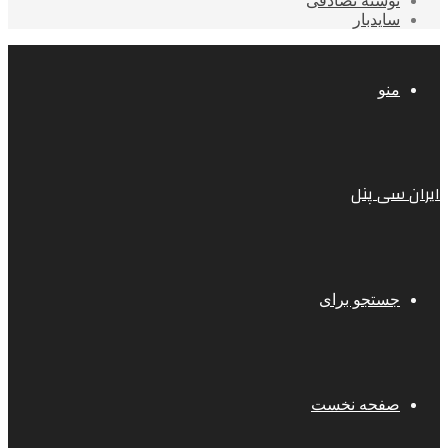
نوشته تصادفی
سایدبار
منو
ایران سی پنل
جستجو برای
صفحه نخست