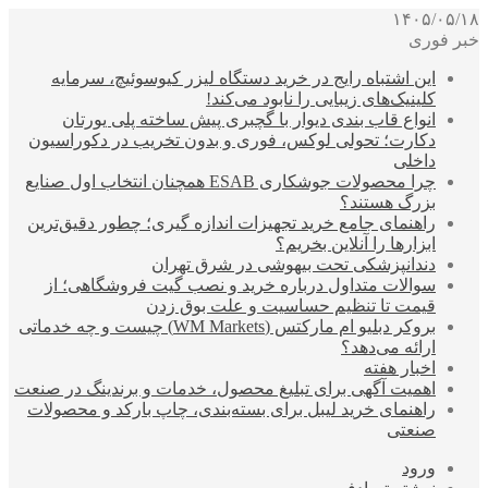
۱۴۰۵/۰۵/۱۸
خبر فوری
این اشتباه رایج در خرید دستگاه لیزر کیوسوئیچ، سرمایه
کلینیک‌های زیبایی را نابود می‌کند!
انواع قاب بندی دیوار با گچبری پیش ساخته پلی یورتان
دکارت؛ تحولی لوکس، فوری و بدون تخریب در دکوراسیون
داخلی
چرا محصولات جوشکاری ESAB همچنان انتخاب اول صنایع
بزرگ هستند؟
راهنمای جامع خرید تجهیزات اندازه گیری؛ چطور دقیق‌ترین
ابزارها را آنلاین بخریم؟
دندانپزشکی تحت بیهوشی در شرق تهران
سوالات متداول درباره خرید و نصب گیت فروشگاهی؛ از
قیمت تا تنظیم حساسیت و علت بوق زدن
بروکر دبلیو ام مارکتس (WM Markets) چیست و چه خدماتی
ارائه می‌دهد؟
اخبار هفته
اهمیت آگهی برای تبلیغ محصول، خدمات و برندینگ در صنعت
راهنمای خرید لیبل برای بسته‌بندی، چاپ بارکد و محصولات
صنعتی
ورود