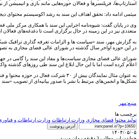
استارتاپ‌ها،
فریلنسرها
و فعالان حوزه‌هایی مانند بازی و انیمیشن از 
میثمی ادامه داد: تحقق اهداف این سند به رشد اکوسیستم محتوای دیجیت
وی در پایان گفت: شیوه‌نامه اجرایی این سند با همکاری مرکز ملی
متعددی نیز در این زمینه در حال برگزاری است تا دغدغه‌های فعالان 
به گزارش مهر، سند «سیاست
ها
و الزامات تعرفه گذاری ترافیک شبکه
در این حوزه اواخر سال گذشته در شورای عالی فضای مجازی به تصوی
شورای عالی فضای مجازی سیاست‌ها و مفاد این سند را گامی در جهت 
اعلام کرده است اما با این حال ابلاغ این سند طی روزهای گذشته واکن
به عنوان مثال نمایندگان بیش از ۳۰ شرک
تشکل‌ها و انجمن‌های مرتبط با نشر با صدور بیانیه‌ای از تصویب «سند
منبع:مهر
برچسب ها
تولید محتوا
فضای مجازی
وزارت ارتباطات
وزارت ارتباطات و فناور
آدرس رونوشت
۱۴۰۴/۰۵/۰۵
خواندن این مطلب 3 دقیقه زمان میبرد