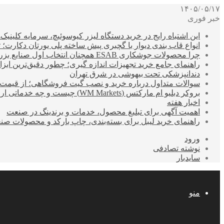
۱۴۰۵/۰۵/۱۷
خبر فوری
این اشتباه رایج در خرید دستگاه لیزر کیوسوئیچ، سرمایه کلینیک‌ها
انواع قاب بندی دیوار با گچبری پیش ساخته پلی یورتان دکارت
چرا محصولات جوشکاری ESAB همچنان انتخاب اول صنایع بزرگ هستند؟
راهنمای جامع خرید تجهیزات اندازه گیری؛ چطور دقیق‌ترین ابزاره
دندانپزشکی تحت بیهوشی در شرق تهران
سوالات متداول درباره خرید و نصب گیت فروشگاهی؛ از قیمت
بروکر دبلیو ام مارکتس (WM Markets) چیست و چه خدماتی ارائه می‌دهد؟
اخبار هفته
اهمیت آگهی برای تبلیغ محصول، خدمات و برندینگ در صنعت
راهنمای خرید لیبل برای بسته‌بندی، چاپ بارکد و محصولات صن
ورود
نوشته تصادفی
سایدبار
منو