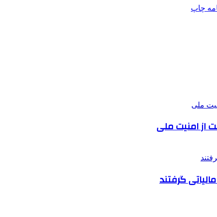
امه
چاپ
ت از امنیت ملی