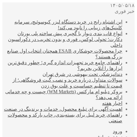
۱۴۰۵/۰۵/۱۸
خبر فوری
این اشتباه رایج در خرید دستگاه لیزر کیوسوئیچ، سرمایه
کلینیک‌های زیبایی را نابود می‌کند!
انواع قاب بندی دیوار با گچبری پیش ساخته پلی یورتان
دکارت؛ تحولی لوکس، فوری و بدون تخریب در دکوراسیون
داخلی
چرا محصولات جوشکاری ESAB همچنان انتخاب اول صنایع
بزرگ هستند؟
راهنمای جامع خرید تجهیزات اندازه گیری؛ چطور دقیق‌ترین
ابزارها را آنلاین بخریم؟
دندانپزشکی تحت بیهوشی در شرق تهران
سوالات متداول درباره خرید و نصب گیت فروشگاهی؛ از
قیمت تا تنظیم حساسیت و علت بوق زدن
بروکر دبلیو ام مارکتس (WM Markets) چیست و چه خدماتی
ارائه می‌دهد؟
اخبار هفته
اهمیت آگهی برای تبلیغ محصول، خدمات و برندینگ در صنعت
راهنمای خرید لیبل برای بسته‌بندی، چاپ بارکد و محصولات
صنعتی
ورود