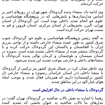
حرکت کرده‌اند.
وی ادامه داد: منشاء پدیده گردوخاک شهر تهران در روزهای اخیر
بر
اساس
مدل‌سازی‌ها و پایش‌هایی که در پژوهشگاه هواشناسی و
علوم جو انجام شده،
داخلی
بوده است. این گردوخاک از استان
تهران، البرز، بخش‌هایی از استان مرکزی، استان قزوین و قم به
سمت تهران حرکت کرده است.
به گفته رئیس پژوهشگاه هواشناسی و علوم جو، گردوخاک جنوب
شرق کشور به طور عمده منشاء
خارجی
داشته و از نواحی مرزی
ایران با افغانستان و پاکستان این گردوخاک حرکت کرده و با
گردوخاک منتشر شده از منشاء
داخلی
تشدید شده است. به‌ویژه در
استان سیستان و بلوچستان و کرمان توالی پدیده گردوخاک با
منشاء‌های
داخلی
و
خارجی
موجب تشدید این
پدیده
می‌شود.
وی
خاطر نشان
کرد: در شمال شرق کشور نیز ترکیبی از گردوخاک
با منشا
داخلی
(در استان خراسان رضوی) و منشاء
خارجی
(از
کشور ترکمنستان) داریم که همزمان فعال شدند و موجب ایجاد
هوای غبار آلود در این مناطق شدند.
گردوخاک با منشاء
داخلی
در حال افزایش است
رهنما با اشاره به نقش تالاب صالحیه در گردوخاک تهران گفت: در
مدل‌های
ما تالاب صالحیه به عنوان بخشی که تشدید کننده