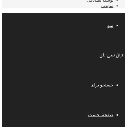
نوشته تصادفی
سایدبار
منو
ایران سی پنل
جستجو برای
صفحه نخست