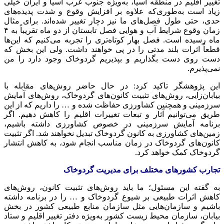
تغییر اقلیم در منطقه آسیا، به‌ویژه جنوب غرب آسیا و ایران خیلی
زیاد است به‌طوری‌که علاوه بر افزایش وقوع و شدت پدیده‌های
حدی، حتی طول فصل‌های ما نیز دچار تغییر شده‌اند.
برای مثال
زمان وقوع شرایط آب و هوایی فصل تابستان از دو ماه تقریباً به ۴
ماه رسیده است. فصل بهار کوتاه‌تری را تجربه می‌کنیم که این‌ها
قطعاً اثرات بلند مدتی را در پی خواهند داشت. ولی این بخش که
دست روی دست بگذاریم و بپذیریم گردوخاک وجود دارد را من
نمی‌پذیرم.
این پژوهشگر تاکید کرد:
در حال حاضر
روش‌های مقابله با
بیابان‌زایی، روش‌های تثبیت کانون‌های گردوخاک، روش‌های آمایش
سرزمینی و همچنین کشاورزی حفاظت شده و … را داریم که از این
طریق می‌توانیم آثار و تبعات تغییرات اقلیم را کاهش دهیم. اگر
برنامه آمایش سرزمینی در خصوص کشاورزی داشته باشیم،
زمین‌های کشاورزی به کانون گردوخاک تبدیل نخواهند شد. اگر تثبیت
کانون‌های گردوخاک در زمان مناسب انجام شود، به کاهش انتشار
گردوخاک کمک خواهد کرد.
تجارب کشورهای
مختلف
برای مدیریت گردوخاک
به گفته این مسئول؛ ما باید روش‌های تثبیت کانون، روش‌های
کاهش اثرات طبیعی بر شیوع گردوخاک و … را در برنامه داشته
باشیم و سازمان‌هایی مثل سازمان منابع طبیعی کشور در بخش
بیابان، سازمان محیط زیست کشور به‌ویژه دفتر تغییر اقلیم و ستاد