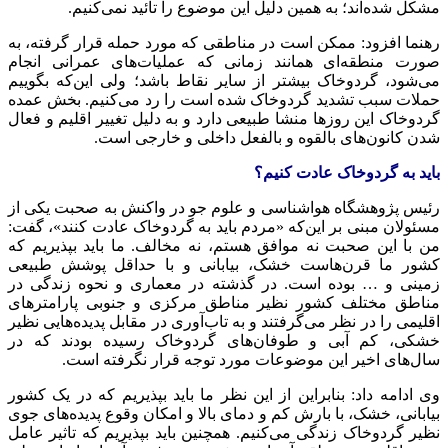
مشکل شده‌اند؛
به همین دلیل
این موضوع را تائید نمی‌کنیم.
رهنما افزود: ممکن است در مناطقی که مورد حمله قرار گرفته، به
صورت منطقه‌ای همانند زمانی که عملیات‌های عمرانی انجام
می‌شود، گردوخاک بیشتر از سایر نقاط باشد؛ ولی این‌که بگوییم
حملات سبب تشدید گردوخاک شده است را رد می‌کنیم. بخش عمده
گردوخاک این روزها منشا طبیعی دارد و به دلیل تغییر اقلیم و فعال
شدن کانون‌های بالقوه و بالفعل
داخلی
و
خارجی
است.
باید به گردوخاک عادت کنیم؟
رئیس پژوهشگاه هواشناسی و علوم جو در واکنش به صحبت یکی از
مسئولان مبنی بر این‌که «مردم باید به گردوخاک عادت کنند»، گفت:
من با این صحبت نه موافق هستم، نه مخالف. ما باید بپذیریم که
کشور ما قرن‌هاست خشک، بیابانی و با حداقل پوشش طبیعی
زمینی و … بوده است. در گذشته در معماری و نحوه زندگی در
مناطق
مختلف
کشور نظیر مناطق مرکزی و جنوبی پارامترهای
اقلیمی را در نظر می‌گرفتند و به تاب‌آوری در مقابل پدیده‌هایی نظیر
خشکی، کم آبی و طوفان‌های گردوخاک رسیده بودند که در
سال‌های اخیر این موضوعات مورد توجه قرار نگرفته است.
وی ادامه داد: بنابراین از این نظر ما باید بپذیریم که در یک کشور
بیابانی، خشک، با بارش کم و دمای بالا و امکان وقوع پدیده‌های جوی
نظیر گردوخاک زندگی می‌کنیم. همچنین باید بپذیریم که تاثیر عامل