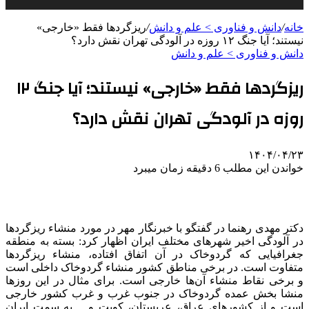
خانه
/
دانش و فناوری > علم و دانش
/
ریزگردها فقط «خارجی»
نیستند؛ آیا جنگ ۱۲ روزه در آلودگی تهران نقش دارد؟
دانش و فناوری > علم و دانش
ریزگردها فقط «خارجی» نیستند؛ آیا جنگ ۱۲
روزه در آلودگی تهران نقش دارد؟
۱۴۰۴/۰۴/۲۳
خواندن این مطلب 6 دقیقه زمان میبرد
دکتر مهدی رهنما در گفتگو با خبرنگار مهر در مورد منشاء ریزگردها
در آلودگی
اخیر شهرهای
مختلف
ایران اظهار کرد: بسته به منطقه
جغرافیایی که گردوخاک در آن اتفاق افتاده، منشاء ریزگردها
متفاوت است. در برخی مناطق کشور منشاء گردوخاک
داخلی
است
و برخی نقاط منشاء آن‌ها
خارجی
است.
برای مثال
در این روزها
منشا بخش عمده گردوخاک در جنوب غرب و غرب کشور
خارجی
است و از کشورهای عراق، عربستان، کویت و… به سمت ایران