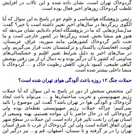
گردوخاک تهران است، نشان داده شده و این تالاب در افزایش
غلظت گردوخاک روزهای اخیر فعال بوده است.
رئیس پژوهشگاه هواشناسی و علوم جو در پاسخ به این سوال که آیا
الگوی ریزگردها در سال‌های اخیر تغییر داشته است یا خیر؟ گفت:
مدل‌سازی‌هایی که ما در پژوهشگاه انجام داده‌ایم، نشان می‌دهد که
هنوز هم منشا بخش عمده ریزگردها در کشور
خارجی
است و ما
تحت تاثیر گردوخاک کشورهایی مانند سوریه، عراق، عربستان،
کویت، افغانستان، پاکستان و ترکمنستان تحت قرار می‌گیریم. ولی
در سال‌های اخیر به دلیل شرایط تغییر اقلیم و خشکسالی‌های
مداومی که کشور با آن درگیر بوده و به دنبال آن از بین رفتن پوشش
گیاهی طبیعی، کمبود بارش، کاهش رطوبت خاک و … گردوخاک با
منشا
داخلی
بیشتر شده است.
حملات
جنگ ۱۲ روزه باعث آلودگی هوای تهران شده است؟
این متخصص سنجش از دور در پاسخ به این سوال که آیا حملات
رژیم صهیونیستی و تخریب ساختمان‌ها و … می‌تواند باعث ایجاد
گردوخاک و آلودگی هوا در تهران باشد؟ گفت: این موضوع را تائید
نمی‌کنیم؛ چراکه حملات رژیم صهیونیستی نقطه‌ای بوده ولی
گردوخاکی که
در حال حاضر
با آن مواجه هستیم، پهنه وسیعی از
استان تهران را تحت تاثیر قرار داده است. این حملات در سطح شهر
تهران اتفاق افتاده است ولی این گردوخاک از غرب تا شرق استان
تهران را در بر گرفته و تا سمنان، اصفهان، قم و… نیز درگیر این