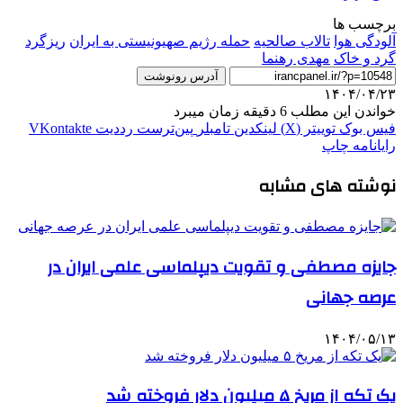
برچسب ها
آلودگی هوا
تالاب صالحیه
حمله رژیم صهیونیستی به ایران
ریزگرد
گرد و خاک
مهدی رهنما
آدرس رونوشت
۱۴۰۴/۰۴/۲۳
خواندن این مطلب 6 دقیقه زمان میبرد
فیس بوک
توییتر (X)
لینکدین
‫تامبلر
‫پین‌ترست
‫رددیت
‫VKontakte
رایانامه
چاپ
نوشته های مشابه
جایزه مصطفی و تقویت دیپلماسی علمی ایران در
عرصه جهانی
۱۴۰۴/۰۵/۱۳
یک تکه از مریخ ۵ میلیون دلار فروخته شد