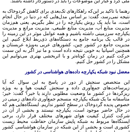
ملی گرد و غبار این موضوعات را باید در دستورکار داشته باشند.
رهنما با تاکید بر این‌که راهکارهای تک‌بعدی برای کاهش گردوخاک به
نتیجه نمی‌رسد، گفت:
بر اساس
مدل‌هایی که در دنیا در حال انجام
است، ما باید یک روش یکپارچه را در نظر بگیریم. یعنی هم‌زمان
مدیریت منابع آب، مدیریت منابع طبیعی، مدیریت مراتع و مدیریت
یکپارچه سرزمینی داشته باشیم و همه عوامل موثر در این زمینه را
در قالب یک برنامه جامع به دستگاه‌های ذی‌ربط ابلاغ کنیم. این
مدیریت جامع در کشور چین، کشورهای عربی به‌ویژه عربستان و
همچنین اسپانیا به خوبی نتیجه داده است و ما نیز اگر به این سمت
حرکت کنیم در زمان کوتاه‌تر و با اثربخشی بهتری می‌توانیم این
مشکل را در کشور حل کنیم.
معضل نبود شبکه یکپارچه داده‌های هواشناسی در کشور
این متخصص سنجش از دور در پاسخ به این سوال که آیا
زیرساخت‌های جمع‌آوری داده و سنجش کیفیت هوا و به ویژه
ریزگردها در کشور ما وضعیت مطلوبی دارند یا خیر؟ گفت: خیر؛
متاسفانه ما یک شبکه یکپارچه منسجم جمع‌آوری داده‌های زمینی در
خصوص پدیده گردوخاک در سطح کشور نداریم. ایستگاه‌هایی هم که
در حال حاضر
موجود است، یکپارچه نیستند و بخشی از آن در
شرکت کنترل کیفیت هوای شهرهای
مختلف
قرار دارد، برخی
ایستگاه‌ها مربوط به شبکه پایش سازمان حفاظت محیط زیست
کشوری است و بخشی از این شبکه در سازمان هواشناسی کشور