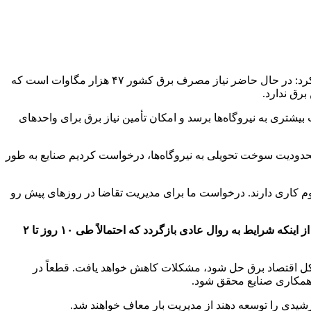
به گزارش همشهری‌آنلاین، محسن ذبیحی معاون هماهنگی توزیع شرکت توانیر با اشاره به آخرین وضعیت تأمین برق واحدهای تولیدی اظهار کرد: در حال حاضر نیاز مصرف برق کشور ۴۷ هزار مگاوات است که
رق ندارد.
سال‌های گذشته، گفت: پویش ۲ درجه کمتر کمک می‌کند که سوخت بیشتری به نیروگاه‌ها برسد و امکان تأمین نیاز برق برای واحدهای
محدودیت سوخت تحویلی به نیروگاه‌ها، درخواست کردیم صنایع به طور
اعت ۴ تا ۵ بعدازظهر فعالیت خود را متوقف می‌کنند و تنها ۳۰ درصد شیفت دوم و سوم کاری دارند. درخواست ما برای مدیریت تقاضا در روزهای پیش رو
معاون هماهنگی توزیع شرکت توانیر در عین حال خاطرنشان کرد: این برنامه تا پایان سال ادامه نخواهد داشت و با تحویل سوخت کافی و بعد از اینکه شرایط به روال عادی بازگردد که احتمالاً طی ۱۰ روز تا ۲
کل اقتصاد برق حل شود، مشکلات کاهش خواهد یافت. قطعاً در
با همکاری صنایع محقق شود.
رشیدی را توسعه دهند از مدیریت بار معاف خواهند شد.