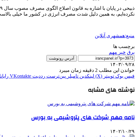
نکرده‌ایم، به همین دلیل شدت مصرف انرژی در کشور ما خیلی بالاست 
منبع:همشهری آنلاین
برچسب ها
برق
خبر مهم
آدرس رونوشت
۱۴۰۳/۰۹/۲۸
خواندن این مطلب 2 دقیقه زمان میبرد
فیس بوک
توییتر (X)
لینکدین
‫تامبلر
‫پین‌ترست
‫رددیت
‫VKontakte
رایان
نوشته های مشابه
نامه مهم شرکت های پتروشیمی به بورس
۱۴۰۲/۱۰/۲۹