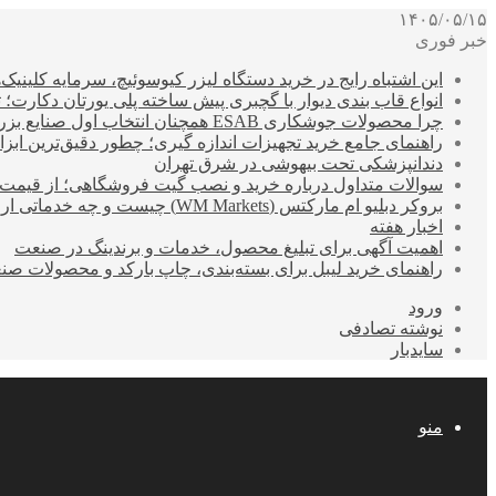
۱۴۰۵/۰۵/۱۵
خبر فوری
این اشتباه رایج در خرید دستگاه لیزر کیوسوئیچ، سرمایه کلینیک‌ها
انواع قاب بندی دیوار با گچبری پیش ساخته پلی یورتان دکارت
چرا محصولات جوشکاری ESAB همچنان انتخاب اول صنایع بزرگ هستند؟
راهنمای جامع خرید تجهیزات اندازه گیری؛ چطور دقیق‌ترین ابزاره
دندانپزشکی تحت بیهوشی در شرق تهران
سوالات متداول درباره خرید و نصب گیت فروشگاهی؛ از قیمت
بروکر دبلیو ام مارکتس (WM Markets) چیست و چه خدماتی ارائه می‌دهد؟
اخبار هفته
اهمیت آگهی برای تبلیغ محصول، خدمات و برندینگ در صنعت
راهنمای خرید لیبل برای بسته‌بندی، چاپ بارکد و محصولات صن
ورود
نوشته تصادفی
سایدبار
منو