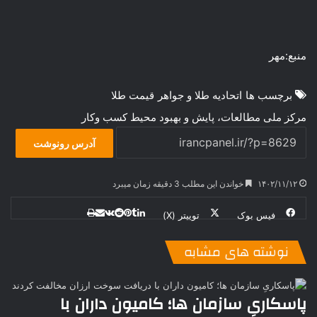
منبع:مهر
برچسب ها
اتحادیه طلا و جواهر
قیمت طلا
مرکز ملی مطالعات، پایش و بهبود محیط کسب وکار
آدرس رونوشت
۱۴۰۲/۱۱/۱۲
خواندن این مطلب 3 دقیقه زمان میبرد
فیس بوک
توییتر (X)
ل
ر
چ
ی
ت
پ
ا
ا
ر
V
ن
ا
ی
ی
د
K
پ
نوشته های مشابه
ا
د
ک
م
o
ن‌
ب
ت
ی
ن
د
n
ی
ل
ا
t
ر
ت
پاسکاریِ سازمان ها؛ کامیون داران با
ر
a
م
ن
س