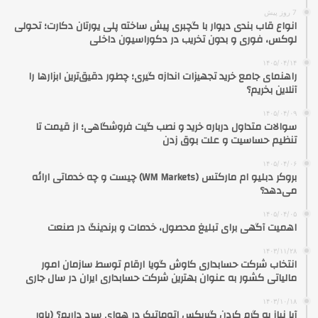
7 روز پیش
انواع قاب بندی دیوار با گچبری پیش ساخته پلی یورتان دکارت؛ تحولی
لوکس، فوری و بدون تخریب در دکوراسیون داخلی
۱۴۰۵/۰۴/۱۴
راهنمای جامع خرید تجهیزات اندازه گیری؛ چطور دقیق‌ترین ابزارها را
آنلاین بخریم؟
۱۴۰۵/۰۴/۰۹
سوالات متداول درباره خرید و نصب گیت فروشگاهی؛ از قیمت تا
تنظیم حساسیت و علت بوق زدن
۱۴۰۵/۰۴/۰۶
بروکر دبلیو ام مارکتس (WM Markets) چیست و چه خدماتی ارائه
می‌دهد؟
۱۴۰۵/۰۴/۰۵
اهمیت آگهی برای تبلیغ محصول، خدمات و برندینگ در صنعت
۱۴۰۳/۱۱/۲۸
انتخاب شرکت حسابداری کاوش گویا ارقام توسط سازمان امور
مالیاتی کشور به عنوان بهترین شرکت حسابداری ایران در سال جاری
۱۴۰۳/۱۰/۱۸
آیا نیاز به گرم کردن گیربکس اتوماتیک در هوای سرد داریم؟ (باور