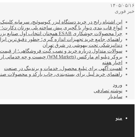
۱۴۰۵/۰۵/۱۶
خبر فوری
این اشتباه رایج در خرید دستگاه لیزر کیوسوئیچ، سرمایه کلینیک‌ها
انواع قاب بندی دیوار با گچبری پیش ساخته پلی یورتان دکارت
چرا محصولات جوشکاری ESAB همچنان انتخاب اول صنایع بزرگ هستند؟
راهنمای جامع خرید تجهیزات اندازه گیری؛ چطور دقیق‌ترین ابزاره
دندانپزشکی تحت بیهوشی در شرق تهران
سوالات متداول درباره خرید و نصب گیت فروشگاهی؛ از قیمت
بروکر دبلیو ام مارکتس (WM Markets) چیست و چه خدماتی ارائه می‌دهد؟
اخبار هفته
اهمیت آگهی برای تبلیغ محصول، خدمات و برندینگ در صنعت
راهنمای خرید لیبل برای بسته‌بندی، چاپ بارکد و محصولات صن
ورود
نوشته تصادفی
سایدبار
منو