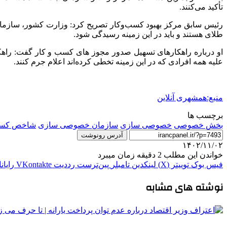
تأکید می‌کنند.
رئیس سابق مرکز بهبود کسب‌وکار تصریح کرد: وزارت کشور، سازمان
طلای هستند و باید در این زمینه رسیدگی شود.
او درباره راهکارهای تسهیل صدور مجوز های کسب و کار گفت: راه
علیه همه افرادی که در این زمینه تخطی کرده‌اند اعلام جرم کنند.
منبع:همشهری آنلاین
برچسب ها
بخش خصوصی
خصوصی سازی
سازمان خصوصی سازی
شاخص کسب
آدرس رونوشت
۱۴۰۲/۱۱/۰۲
خواندن این مطلب 2 دقیقه زمان میبرد
فیس بوک
توییتر (X)
لینکدین
‫تامبلر
‫پین‌ترست
‫رددیت
‫VKontakte
رایان
نوشته های مشابه