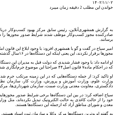
۱۴۰۲/۱۱/۰۲
خواندن این مطلب 2 دقیقه زمان میبرد
صادرکننده مجوز کسب‌وکار موظف شدند شرایط صدور مجوزها را شفاف 
برسانند.
امیر سیاح در گفت و گو با همشهری افزود: با وجود ابلاغ این قانون ا
مجوزها برقرار نکردند، این یعنی اینکه این دستگاه‌ها در ۱۶سال گذشته نسبت به اجرای قانون کوتاهی کرده‌اند.
او ادامه داد: با وجود فشار شدیدی که دولت قبل به مدیران این دستگا
که در احکام ماده۷ قانون اصل۴۴ صراحتا این موضوع جرم‌انگاری شده است.
او تاکید کرد: از جمله دستگاه‌هایی که در این زمینه مرتکب جرم شد
وزارت علوم، وزارت آموزش و پرورش، وزارت کار، سازمان نظا
دادگستری، معاونت معدنی وزارت صمت، سازمان شهرداری‌ها، مرکز وک
سیاح اضافه کرد: در بین این دستگاه‌ها برخی شرایط صدور مجوزهایشان
خود را از حالت کاغذی به حالت الکترونیک تبدیل نکرده‌اند، مث
معدن و شورای مناطق آزاد که ازجمله این دستگاه‌ها هستند.
به گفته او بدترین دستگاه‌ها مرکز وکلا و سازمان ثبت اسناد هستن