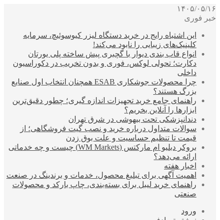
۱۴۰۵/۰۵/۱۶
خبر فوری
این اشتباه رایج در خرید دستگاه لیزر کیوسوئیچ، سرمایه
کلینیک‌های زیبایی را نابود می‌کند!
انواع قاب بندی دیوار با گچبری پیش ساخته پلی یورتان
دکارت؛ تحولی لوکس، فوری و بدون تخریب در دکوراسیون
داخلی
چرا محصولات جوشکاری ESAB همچنان انتخاب اول صنایع
بزرگ هستند؟
راهنمای جامع خرید تجهیزات اندازه گیری؛ چطور دقیق‌ترین
ابزارها را آنلاین بخریم؟
دندانپزشکی تحت بیهوشی در شرق تهران
سوالات متداول درباره خرید و نصب گیت فروشگاهی؛ از
قیمت تا تنظیم حساسیت و علت بوق زدن
بروکر دبلیو ام مارکتس (WM Markets) چیست و چه خدماتی
ارائه می‌دهد؟
اخبار هفته
اهمیت آگهی برای تبلیغ محصول، خدمات و برندینگ در صنعت
راهنمای خرید لیبل برای بسته‌بندی، چاپ بارکد و محصولات
صنعتی
ورود