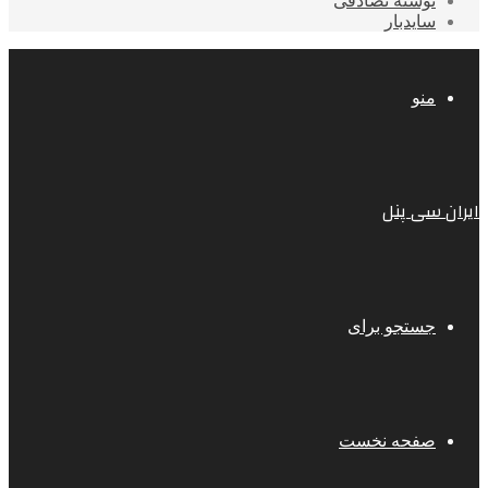
نوشته تصادفی
سایدبار
منو
ایران سی پنل
جستجو برای
صفحه نخست