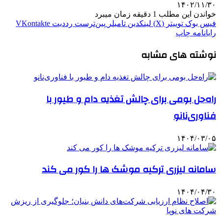
۱۴۰۲/۱۱/۳۰
خواندن این مطلب 1 دقیقه زمان میبرد
فیس بوک
توییتر (X)
لینکدین
‫تامبلر
‫پین‌ترست
‫رددیت
‫VKontakte
رایانامه
چاپ
نوشته های مشابه
راه‌حل بومی برای چالش‌ تغذیه دام و طیور با
فناوری‌نانو
۱۴۰۴/۰۳/۰۵
سامانه لیزری ترکیه موشک ها را کور می کند
۱۴۰۴/۰۴/۳۰