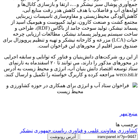
جمع‌آوری پوشال سبز نیشکر و…، ارتقا و بازسازی کانال‌ها و
لوله‌های آب و فاضلاب با هدف کاهش هدر رفت منابع آبی،
کاهش‌آلودگی محیط‌زیستی و مقاوم‌سازی تاسیسات زیربنایی
مجتمع کشت و صنعت کارون، تولید کمپوست و هیومیک اسید از
پسماند نیشکر، تولید سوخت جامد از باگاس (RDF)، طراحی و
ساخت سیستم پیرولیز پسماند نیشکر، مطالعات ارزیابی چرخه
حیات (LCA) مزرعه و کارخانه نیشکر و تهیه و تنظیم پروپوزال برای
صندوق سبز اقلیم از محورهای این فراخوان است.
از این رو، شرکت‌های دانش‌بنیان و فناور که توانایی و سابقه اجرایی
در محورهای مذکور را دارند، می توانند تا ۲۰ اسفندماه به تارنمای
ستاد توسعه اقتصاد دانش بنیان آب، انرژی و محیط زیست به آدرس
weco.isti.ir مراجعه کرده و کاربرگ خواسته را تکمیل و ارسال کنند.
منبع:مهر
برچسب ها
کشاورزی
معاونت علمی و فناوری ریاست جمهوری
نیشکر
آدرس رونوشت