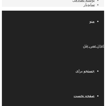
نوشته تصادفی
سایدبار
منو
ایران سی پنل
جستجو برای
صفحه نخست