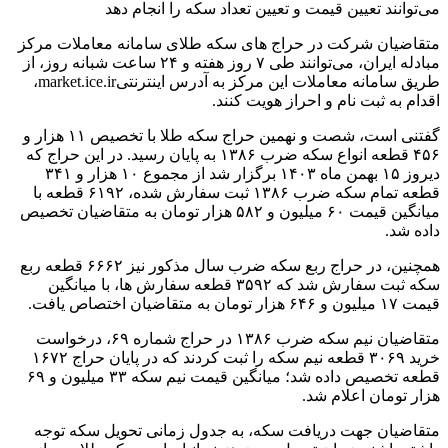
می‌توانند تعیین قیمت و تعیین تعداد سکه را انجام دهد
متقاضیان شرکت در حراج های سکه طلای سامانه معاملات مرکز
مبادله ایران، می‌توانند طی ۷ روز هفته و ۲۴ ساعت شبانه روز، از
طریق سامانه معاملات این مرکز به آدرس اینترنتیmarket.ice.ir،
اقدام به ثبت نام و احراز هویت کنند.
گفتنی است، شصت و نهمین حراج سکه طلا با تخصیص ۱۱ هزار و
۴۵۶ قطعه انواع سکه ضرب ۱۳۸۶ به پایان رسید. در این حراج که
دیروز ۱۵ بهمن ماه ۱۴۰۳ برگزار شد از مجموع ۱۰ هزار و ۳۴۱
قطعه تمام سکه ضرب ۱۳۸۶ ثبت سفارش شده، ۶۱۹۲ قطعه با
میانگین قیمت ۶۰ میلیون و ۵۸۲ هزار تومان به متقاضیان تخصیص
داده شد.
همچنین، در حراج ربع سکه ضرب سال مذکور نیز ۶۶۶۲ قطعه ربع
سکه ثبت سفارش شد که ۳۵۹۲ قطعه سفارش ها، با میانگین
قیمت ۱۷ میلیون و ۶۴۶ هزار تومان به متقاضیان اختصاص یافت.
متقاضیان نیم سکه ضرب ۱۳۸۶ در حراج شماره ۶۹، درخواست
خرید ۳۰۶۹ قطعه نیم سکه را ثبت کردند که در پایان حراج ۱۶۷۲
قطعه تخصیص داده شد؛ میانگین قیمت نیم سکه ۳۳ میلیون و ۶۹
هزار تومان اعلام شد.
متقاضیان جهت دریافت سکه، به جدول زمانی تحویل سکه توجه