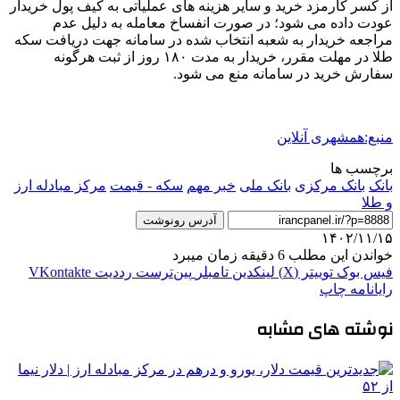
از کسر کارمزد خرید و سایر هزینه های عملیاتی به کیف پول خریدار
عودت داده می شود؛ در صورت انفساخ معامله به دلیل عدم
مراجعه خریدار به شعبه انتخاب شده در سامانه جهت دریافت سکه
طلا در مهلت مقرر، خریدار به مدت ۱۸۰ روز از ثبت هرگونه
سفارش خرید در سامانه منع می شود.
منبع:همشهری آنلاین
برچسب ها
بانک
بانک مرکزی
بانک ملی
خبر مهم
سکه - قیمت
مرکز مبادله ارز
و طلا
آدرس رونوشت
۱۴۰۲/۱۱/۱۵
خواندن این مطلب 6 دقیقه زمان میبرد
فیس بوک
توییتر (X)
لینکدین
‫تامبلر
‫پین‌ترست
‫رددیت
‫VKontakte
رایانامه
چاپ
نوشته های مشابه