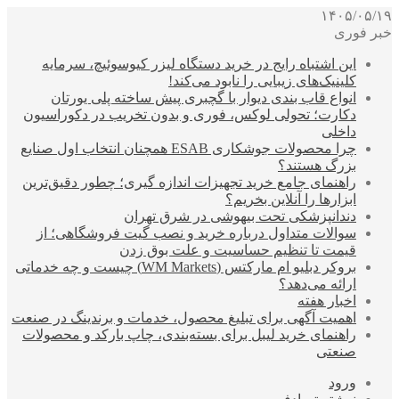
۱۴۰۵/۰۵/۱۹
خبر فوری
این اشتباه رایج در خرید دستگاه لیزر کیوسوئیچ، سرمایه
کلینیک‌های زیبایی را نابود می‌کند!
انواع قاب بندی دیوار با گچبری پیش ساخته پلی یورتان
دکارت؛ تحولی لوکس، فوری و بدون تخریب در دکوراسیون
داخلی
چرا محصولات جوشکاری ESAB همچنان انتخاب اول صنایع
بزرگ هستند؟
راهنمای جامع خرید تجهیزات اندازه گیری؛ چطور دقیق‌ترین
ابزارها را آنلاین بخریم؟
دندانپزشکی تحت بیهوشی در شرق تهران
سوالات متداول درباره خرید و نصب گیت فروشگاهی؛ از
قیمت تا تنظیم حساسیت و علت بوق زدن
بروکر دبلیو ام مارکتس (WM Markets) چیست و چه خدماتی
ارائه می‌دهد؟
اخبار هفته
اهمیت آگهی برای تبلیغ محصول، خدمات و برندینگ در صنعت
راهنمای خرید لیبل برای بسته‌بندی، چاپ بارکد و محصولات
صنعتی
ورود