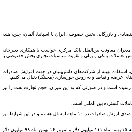
دی و بازرگانی بخش خصوصی ایران با اسپانیا، آلمان، چین، هند،
دیران معاونت بین‌الملل بانک مرکزی خواست با همکاری دبیرخانه
زایش تعاملات بانکی و پولی و تقویت مناسبات تجاری بخش خصوصی با
یدی، استفاده بهینه از شرکت‌های دانش‌بنیان در جهت افزایش صادرات
مبنای عرضه و تقاضا و به روش
جورسازی
(
مچینگ
) دنبال می‌کنیم.
ارت خارجی کشور تاکید کرد: حجم تجارت غیر نفتی ایران در ۱۰ ماهه امسال به بیش از ۱۰۰ میلیارد دلار رسیده است و در صورتی که به این میزان، حجم تجارت نفت را نیز
المللی
است.
رئیس‌کل بانک مرکزی همچنین تاکید کرد: با توجه به شرایط خوبی که در حجم تجارت خارجی پیش آمده است هم‌اکنون شاهد افزایش ۱۸ درصدی ارزش صادرات در ۱۰ ماهه امسال هستم و در این شرایط نیز
فرزین با اشاره به افزایش معاملات بازار ارز تجاری در دو ماه گذشته افزود: ارزش معادل دلاری معاملات بازار ارز تجاری، تنها در روز گذشته ۱۵ بهمن ماه ۱۱۱ میلیون دلار و امروز ۱۶ بهمن ماه ۹۸ میلیون دلار