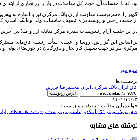
بود که با احتساب آن، حجم کل معاملات در بازار ارز تجاری از ابتدای فعالیت این بازار تا امروز ب
گچ‌پز زاده سرپرست معاونت ارزی بانک مرکزی نیز با اشاره به پیش‌
از جمله در چین و روسیه برای تسهیل مناسبات پولی و بانکی اشاره کرد
در این جلسه آرام رئیس‌هیات مدیره مرکز مبادله ارز و طلا نیز آخری
بر اساس این گزارش، رؤسا و اعضای هیأت رئیسه اتاق‌های مشترک هم
مرکزی نیز در جهت تسهیل کار تجار و بازرگانان در حوزه‌های پولی و ب
منبع:مهر
برچسب ها
اتاق ایران
بانک مرکزی ایران
محمدرضا فرزین
آدرس رونوشت
۱۴۰۲/۱۱/۱۵
خواندن این مطلب 2 دقیقه زمان میبرد
فیس بوک
توییتر (X)
لینکدین
‫تامبلر
‫پین‌ترست
‫رددیت
‫VKontakte
رایان
نوشته های مشابه