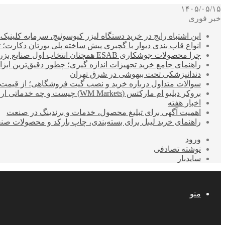
۱۴۰۵/۰۵/۱۵
خبر فوری
این اشتباه رایج در خرید دستگاه لیزر کیوسوئیچ، سرمایه کلینیک‌ها
انواع قاب بندی دیوار با گچبری پیش ساخته پلی یورتان دکارت
چرا محصولات جوشکاری ESAB همچنان انتخاب اول صنایع بزرگ هستند؟
راهنمای جامع خرید تجهیزات اندازه گیری؛ چطور دقیق‌ترین ابزاره
دندانپزشکی تحت بیهوشی در شرق تهران
سوالات متداول درباره خرید و نصب گیت فروشگاهی؛ از قیمت
بروکر دبلیو ام مارکتس (WM Markets) چیست و چه خدماتی ارائه می‌دهد؟
اخبار هفته
اهمیت آگهی برای تبلیغ محصول، خدمات و برندینگ در صنعت
راهنمای خرید لیبل برای بسته‌بندی، چاپ بارکد و محصولات صن
ورود
نوشته تصادفی
سایدبار
منو