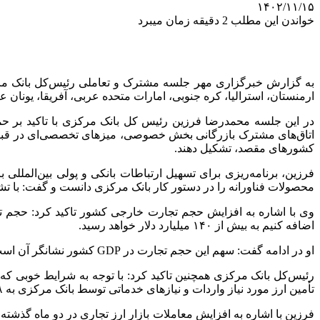
۱۴۰۲/۱۱/۱۵
خواندن این مطلب 2 دقیقه زمان میبرد
به گزارش خبرگزاری مهر جلسه مشترک و تعاملی رئیس‌کل بانک مرکز
ارمنستان، استرالیا، کره جنوبی، امارات متحده عربی، آفریقا، یونان 
در این جلسه محمدرضا فرزین رئیس کل بانک مرکزی با تاکید بر حم
اتاق‌های مشترک بازرگانی بخش خصوصی، میزهای تخصصی‌ای در ق
کشورهای مقصد، تشکیل دهند.
فرزین، برنامه‌ریزی برای تسهیل ارتباطات بانکی و پولی بین‌المللی 
محصولات
فناورانه
را در دستور کار بانک مرکزی دانست و گفت: با تش
اضافه کنیم به بیش از ۱۴۰ میلیارد دلار خواهد رسید.
او در ادامه گفت: سهم این حجم تجارت در GDP کشور نشانگر آن است که اقتصاد ایران با وجود تحریم‌های گسترده، یک اقتصاد باز با حجم تعاملات گسترده بین
تأمین ارز مورد نیاز واردات و نیازهای خدماتی توسط بانک مرکزی به ۵۷.۸ میلیارد دلار رسیده است.