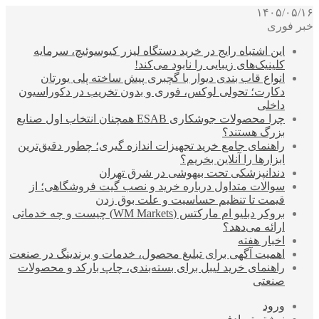
۱۴۰۵/۰۵/۱۶
خبر فوری
این اشتباه رایج در خرید دستگاه لیزر کیوسوئیچ، سرمایه
کلینیک‌های زیبایی را نابود می‌کند!
انواع قاب بندی دیوار با گچبری پیش ساخته پلی یورتان
دکارت؛ تحولی لوکس، فوری و بدون تخریب در دکوراسیون
داخلی
چرا محصولات جوشکاری ESAB همچنان انتخاب اول صنایع
بزرگ هستند؟
راهنمای جامع خرید تجهیزات اندازه گیری؛ چطور دقیق‌ترین
ابزارها را آنلاین بخریم؟
دندانپزشکی تحت بیهوشی در شرق تهران
سوالات متداول درباره خرید و نصب گیت فروشگاهی؛ از
قیمت تا تنظیم حساسیت و علت بوق زدن
بروکر دبلیو ام مارکتس (WM Markets) چیست و چه خدماتی
ارائه می‌دهد؟
اخبار هفته
اهمیت آگهی برای تبلیغ محصول، خدمات و برندینگ در صنعت
راهنمای خرید لیبل برای بسته‌بندی، چاپ بارکد و محصولات
صنعتی
ورود