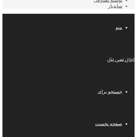
نوشته تصادفی
سایدبار
منو
ایران سی پنل
جستجو برای
صفحه نخست