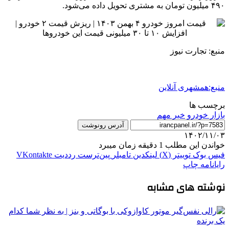
۴۹۰ میلیون تومان به مشتری تحویل داده می‌شود.
منبع: تجارت نیوز
منبع:همشهری آنلاین
برچسب ها
بازار خودرو
خبر مهم
آدرس رونوشت
۱۴۰۲/۱۱/۰۳
خواندن این مطلب 1 دقیقه زمان میبرد
فیس بوک
توییتر (X)
لینکدین
‫تامبلر
‫پین‌ترست
‫رددیت
‫VKontakte
رایانامه
چاپ
نوشته های مشابه