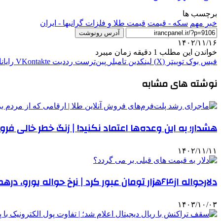
برچسب ها
خبر مهم
سکه - قیمت
قیمت طلا و فلزات گرانبها - ایران
آدرس رونوشت
۱۴۰۲/۱۱/۱۶
خواندن این مطلب 1 دقیقه زمان میبرد
فیس بوک
توییتر (X)
لینکدین
‫تامبلر
‫پین‌ترست
‫رددیت
‫VKontakte
رایان
نوشته های مشابه
هشدار؛ به این وعده‌ها اعتماد نکنید! | زنگ خطر خالی ف
۱۴۰۲/۱۱/۱۱
دلارحواله از۶۴هزار تومان عبور کرد | نرخ حواله یورو، درهم و دینار چند شد؟
۱۴۰۳/۱۰/۰۳