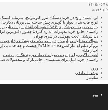
۱۴۰۵/۰۵/۱۸
خبر فوری
این اشتباه رایج در خرید دستگاه لیزر کیوسوئیچ، سرمایه کلینیک‌ها
انواع قاب بندی دیوار با گچبری پیش ساخته پلی یورتان دکارت
چرا محصولات جوشکاری ESAB همچنان انتخاب اول صنایع بزرگ هستند؟
راهنمای جامع خرید تجهیزات اندازه گیری؛ چطور دقیق‌ترین ابزاره
دندانپزشکی تحت بیهوشی در شرق تهران
سوالات متداول درباره خرید و نصب گیت فروشگاهی؛ از قیمت
بروکر دبلیو ام مارکتس (WM Markets) چیست و چه خدماتی ارائه می‌دهد؟
اخبار هفته
اهمیت آگهی برای تبلیغ محصول، خدمات و برندینگ در صنعت
راهنمای خرید لیبل برای بسته‌بندی، چاپ بارکد و محصولات صن
ورود
نوشته تصادفی
سایدبار
منو