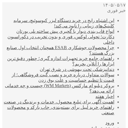
۱۴۰۵/۰۵/۱۷
خبر فوری
این اشتباه رایج در خرید دستگاه لیزر کیوسوئیچ، سرمایه
کلینیک‌های زیبایی را نابود می‌کند!
انواع قاب بندی دیوار با گچبری پیش ساخته پلی یورتان
دکارت؛ تحولی لوکس، فوری و بدون تخریب در دکوراسیون
داخلی
چرا محصولات جوشکاری ESAB همچنان انتخاب اول صنایع
بزرگ هستند؟
راهنمای جامع خرید تجهیزات اندازه گیری؛ چطور دقیق‌ترین
ابزارها را آنلاین بخریم؟
دندانپزشکی تحت بیهوشی در شرق تهران
سوالات متداول درباره خرید و نصب گیت فروشگاهی؛ از
قیمت تا تنظیم حساسیت و علت بوق زدن
بروکر دبلیو ام مارکتس (WM Markets) چیست و چه خدماتی
ارائه می‌دهد؟
اخبار هفته
اهمیت آگهی برای تبلیغ محصول، خدمات و برندینگ در صنعت
راهنمای خرید لیبل برای بسته‌بندی، چاپ بارکد و محصولات
صنعتی
ورود