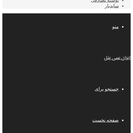
نوشته تصادفی
سایدبار
منو
ایران سی پنل
جستجو برای
صفحه نخست