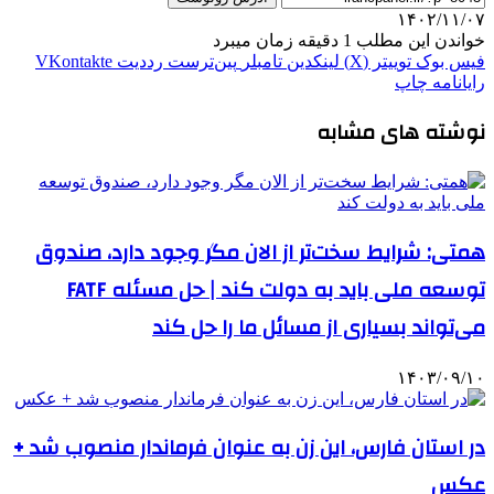
۱۴۰۲/۱۱/۰۷
خواندن این مطلب 1 دقیقه زمان میبرد
فیس بوک
توییتر (X)
لینکدین
‫تامبلر
‫پین‌ترست
‫رددیت
‫VKontakte
رایانامه
چاپ
نوشته های مشابه
همتی: شرایط سخت‌تر از الان مگر وجود دارد، صندوق
توسعه ملی باید به دولت کند | حل مسئله FATF
می‌تواند بسیاری از مسائل ما را حل کند
۱۴۰۳/۰۹/۱۰
در استان فارس، این زن به عنوان فرماندار منصوب شد +
عکس