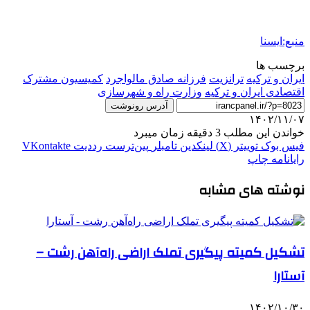
منبع:ایسنا
برچسب ها
ایران و ترکیه
ترانزيت
فرزانه صادق مالواجرد
کمیسیون مشترک
اقتصادی ایران و ترکیه
وزارت راه و شهرسازی
آدرس رونوشت
۱۴۰۲/۱۱/۰۷
خواندن این مطلب 3 دقیقه زمان میبرد
فیس بوک
توییتر (X)
لینکدین
‫تامبلر
‫پین‌ترست
‫رددیت
‫VKontakte
رایانامه
چاپ
نوشته های مشابه
تشکیل کمیته پیگیری تملک اراضی راه‌آهن رشت –
آستارا
۱۴۰۲/۱۰/۳۰