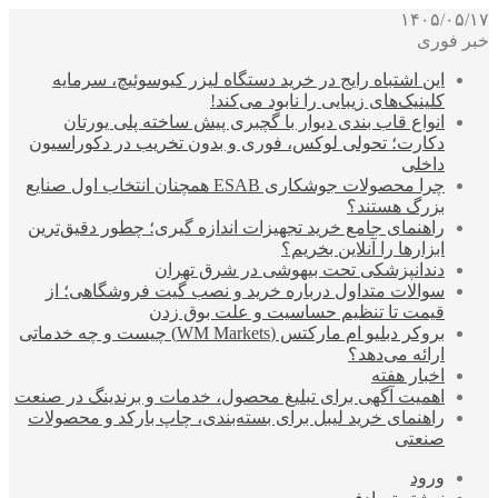
۱۴۰۵/۰۵/۱۷
خبر فوری
این اشتباه رایج در خرید دستگاه لیزر کیوسوئیچ، سرمایه
کلینیک‌های زیبایی را نابود می‌کند!
انواع قاب بندی دیوار با گچبری پیش ساخته پلی یورتان
دکارت؛ تحولی لوکس، فوری و بدون تخریب در دکوراسیون
داخلی
چرا محصولات جوشکاری ESAB همچنان انتخاب اول صنایع
بزرگ هستند؟
راهنمای جامع خرید تجهیزات اندازه گیری؛ چطور دقیق‌ترین
ابزارها را آنلاین بخریم؟
دندانپزشکی تحت بیهوشی در شرق تهران
سوالات متداول درباره خرید و نصب گیت فروشگاهی؛ از
قیمت تا تنظیم حساسیت و علت بوق زدن
بروکر دبلیو ام مارکتس (WM Markets) چیست و چه خدماتی
ارائه می‌دهد؟
اخبار هفته
اهمیت آگهی برای تبلیغ محصول، خدمات و برندینگ در صنعت
راهنمای خرید لیبل برای بسته‌بندی، چاپ بارکد و محصولات
صنعتی
ورود