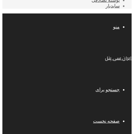
نوشته تصادفی
سایدبار
منو
ایران سی پنل
جستجو برای
صفحه نخست