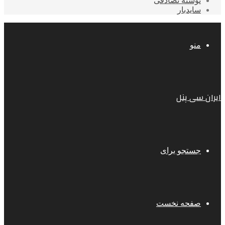
نوشته تصادفی
سایدبار
منو
ایران سی پنل
جستجو برای
صفحه نخست