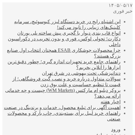
۱۴۰۵/۰۵/۱۷
خبر فوری
این اشتباه رایج در خرید دستگاه لیزر کیوسوئیچ، سرمایه
کلینیک‌های زیبایی را نابود می‌کند!
انواع قاب بندی دیوار با گچبری پیش ساخته پلی یورتان
دکارت؛ تحولی لوکس، فوری و بدون تخریب در دکوراسیون
داخلی
چرا محصولات جوشکاری ESAB همچنان انتخاب اول صنایع
بزرگ هستند؟
راهنمای جامع خرید تجهیزات اندازه گیری؛ چطور دقیق‌ترین
ابزارها را آنلاین بخریم؟
دندانپزشکی تحت بیهوشی در شرق تهران
سوالات متداول درباره خرید و نصب گیت فروشگاهی؛ از
قیمت تا تنظیم حساسیت و علت بوق زدن
بروکر دبلیو ام مارکتس (WM Markets) چیست و چه خدماتی
ارائه می‌دهد؟
اخبار هفته
اهمیت آگهی برای تبلیغ محصول، خدمات و برندینگ در صنعت
راهنمای خرید لیبل برای بسته‌بندی، چاپ بارکد و محصولات
صنعتی
ورود