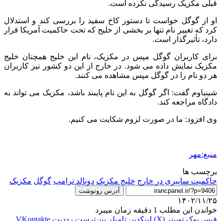
قبلی مکزیک رسیدگی نکرده است.
او از گوگل خواست تا دستور کاخ سفید را بررسی کند و استدلال
کرد که تغییر نام تنها بر بخشی از خلیج که تحت حاکمیت آمریکا قرار
دارد، تأثیرگذار است.
برای کاربران گوگل مپس در مکزیک، نام این خلیج همچنان خلیج
مکزیک نمایش داده می شود. در خارج از این دو کشور نیز کاربران
هر دو نام را در گوگل مپس مشاهده می کنند.
شینباوم گفت: اگر گوگل به این نام پایبند باشد، مکزیک می تواند به
دادگاه مراجعه کند.
وی افزود: ما در صورت لزوم شکایت می کنیم.
منبع:مهر
برچسب ها
حاکمیت سایبری در خارج
خلیج مکزیک
دونالد ترامپ
گوگل
مکزیک
آدرس رونوشت
۱۴۰۲/۱۱/۲۵
خواندن این مطلب 1 دقیقه زمان میبرد
فیس بوک
توییتر (X)
لینکدین
‫تامبلر
‫پین‌ترست
‫رددیت
‫VKontakte