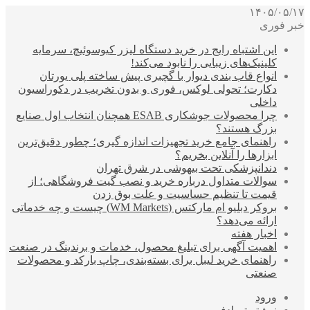
۱۴۰۵/۰۵/۱۷
خبر فوری
این اشتباه رایج در خرید دستگاه لیزر کیوسوئیچ، سرمایه
کلینیک‌های زیبایی را نابود می‌کند!
انواع قاب بندی دیوار با گچبری پیش ساخته پلی یورتان
دکارت؛ تحولی لوکس، فوری و بدون تخریب در دکوراسیون
داخلی
چرا محصولات جوشکاری ESAB همچنان انتخاب اول صنایع
بزرگ هستند؟
راهنمای جامع خرید تجهیزات اندازه گیری؛ چطور دقیق‌ترین
ابزارها را آنلاین بخریم؟
دندانپزشکی تحت بیهوشی در شرق تهران
سوالات متداول درباره خرید و نصب گیت فروشگاهی؛ از
قیمت تا تنظیم حساسیت و علت بوق زدن
بروکر دبلیو ام مارکتس (WM Markets) چیست و چه خدماتی
ارائه می‌دهد؟
اخبار هفته
اهمیت آگهی برای تبلیغ محصول، خدمات و برندینگ در صنعت
راهنمای خرید لیبل برای بسته‌بندی، چاپ بارکد و محصولات
صنعتی
ورود