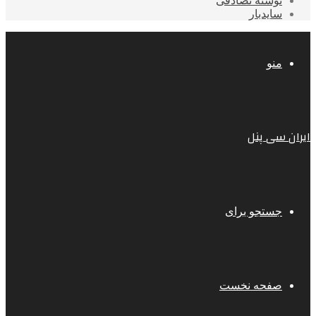
نوشته تصادفی
سایدبار
منو
ایران سی پنل
جستجو برای
صفحه نخست