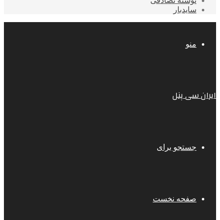
نوشته تصادفی
سایدبار
منو
ایران سی پنل
جستجو برای
صفحه نخست