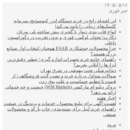
۱۴۰۵/۰۵/۱۶
خبر فوری
این اشتباه رایج در خرید دستگاه لیزر کیوسوئیچ، سرمایه
کلینیک‌های زیبایی را نابود می‌کند!
انواع قاب بندی دیوار با گچبری پیش ساخته پلی یورتان
دکارت؛ تحولی لوکس، فوری و بدون تخریب در دکوراسیون
داخلی
چرا محصولات جوشکاری ESAB همچنان انتخاب اول صنایع
بزرگ هستند؟
راهنمای جامع خرید تجهیزات اندازه گیری؛ چطور دقیق‌ترین
ابزارها را آنلاین بخریم؟
دندانپزشکی تحت بیهوشی در شرق تهران
سوالات متداول درباره خرید و نصب گیت فروشگاهی؛ از
قیمت تا تنظیم حساسیت و علت بوق زدن
بروکر دبلیو ام مارکتس (WM Markets) چیست و چه خدماتی
ارائه می‌دهد؟
اخبار هفته
اهمیت آگهی برای تبلیغ محصول، خدمات و برندینگ در صنعت
راهنمای خرید لیبل برای بسته‌بندی، چاپ بارکد و محصولات
صنعتی
ورود