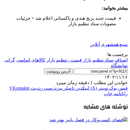
بیشتر بخوانید:
قیمت جدید برنج هندی و پاکستانی اعلام شد + جزئیات
مصوبات ستاد تنظیم بازار
منبع:همشهری آنلاین
برچسب ها
اصناف
ستاد تنظيم بازار
قیمت - تنظیم بازار
کالاهای اساسی
گرانی
نمایشگاه
آدرس رونوشت
۱۴۰۲/۱۱/۱۶
خواندن این مطلب 1 دقیقه زمان میبرد
فیس بوک
توییتر (X)
لینکدین
‫تامبلر
‫پین‌ترست
‫رددیت
‫VKontakte
رایانامه
چاپ
نوشته های مشابه