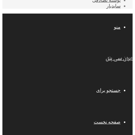
نوشته تصادفی
سایدبار
منو
ایران سی پنل
جستجو برای
صفحه نخست