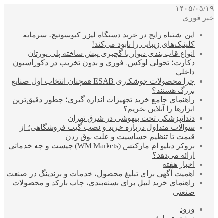
۱۴۰۵/۰۵/۱۹
خبر فوری
این اشتباه رایج در خرید دستگاه لیزر کیوسوئیچ، سرمایه
کلینیک‌های زیبایی را نابود می‌کند!
انواع قاب بندی دیوار با گچبری پیش ساخته پلی یورتان
دکارت؛ تحولی لوکس، فوری و بدون تخریب در دکوراسیون
داخلی
چرا محصولات جوشکاری ESAB همچنان انتخاب اول صنایع
بزرگ هستند؟
راهنمای جامع خرید تجهیزات اندازه گیری؛ چطور دقیق‌ترین
ابزارها را آنلاین بخریم؟
دندانپزشکی تحت بیهوشی در شرق تهران
سوالات متداول درباره خرید و نصب گیت فروشگاهی؛ از
قیمت تا تنظیم حساسیت و علت بوق زدن
بروکر دبلیو ام مارکتس (WM Markets) چیست و چه خدماتی
ارائه می‌دهد؟
اخبار هفته
اهمیت آگهی برای تبلیغ محصول، خدمات و برندینگ در صنعت
راهنمای خرید لیبل برای بسته‌بندی، چاپ بارکد و محصولات
صنعتی
ورود