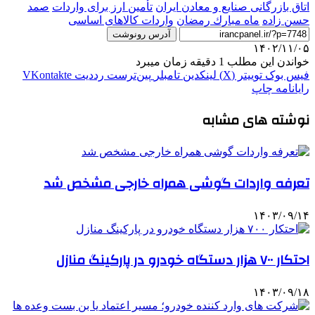
اتاق بازرگانی صنایع و معادن ایران
تأمین ارز برای واردات
صمد
حسن زاده
ماه مبارك رمضان
واردات کالاهای اساسی
آدرس رونوشت
۱۴۰۲/۱۱/۰۵
خواندن این مطلب 1 دقیقه زمان میبرد
فیس بوک
توییتر (X)
لینکدین
‫تامبلر
‫پین‌ترست
‫رددیت
‫VKontakte
رایانامه
چاپ
نوشته های مشابه
تعرفه واردات گوشی همراه خارجی مشخص شد
۱۴۰۳/۰۹/۱۴
احتکار ۷۰۰ هزار دستگاه خودرو در پارکینگ منازل
۱۴۰۳/۰۹/۱۸