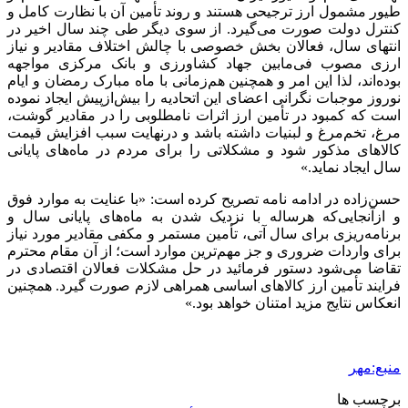
طیور مشمول ارز ترجیحی هستند و روند تأمین آن با نظارت کامل و
کنترل دولت صورت می‌گیرد. از سوی دیگر طی چند سال اخیر در
انتهای سال، فعالان بخش خصوصی با چالش اختلاف مقادیر و نیاز
ارزی مصوب فی‌مابین جهاد کشاورزی و بانک مرکزی مواجهه
بوده‌اند، لذا این امر و همچنین هم‌زمانی با ماه مبارک رمضان و ایام
نوروز موجبات نگرانی اعضای این اتحادیه را بیش‌ازپیش ایجاد نموده
است که کمبود در تأمین ارز اثرات نامطلوبی را در مقادیر گوشت،
مرغ، تخم‌مرغ و لبنیات داشته باشد و درنهایت سبب افزایش قیمت
کالاهای مذکور شود و مشکلاتی را برای مردم در ماه‌های پایانی
سال ایجاد نماید.»
حسن‌زاده در ادامه نامه تصریح کرده است: «با عنایت به موارد فوق
و ازآنجایی‌که هرساله با نزدیک شدن به ماه‌های پایانی سال و
برنامه‌ریزی برای سال آتی، تأمین مستمر و مکفی مقادیر مورد نیاز
برای واردات ضروری و جز مهم‌ترین موارد است؛ از آن مقام محترم
تقاضا می‌شود دستور فرمائید در حل مشکلات فعالان اقتصادی در
فرایند تأمین ارز کالاهای اساسی همراهی لازم صورت گیرد. همچنین
انعکاس نتایج مزید امتنان خواهد بود.»
منبع:مهر
برچسب ها