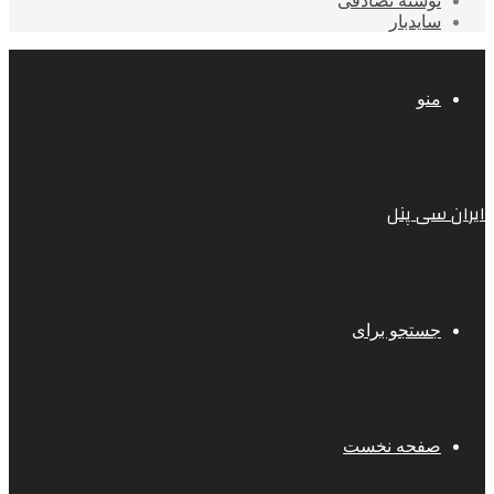
نوشته تصادفی
سایدبار
منو
ایران سی پنل
جستجو برای
صفحه نخست