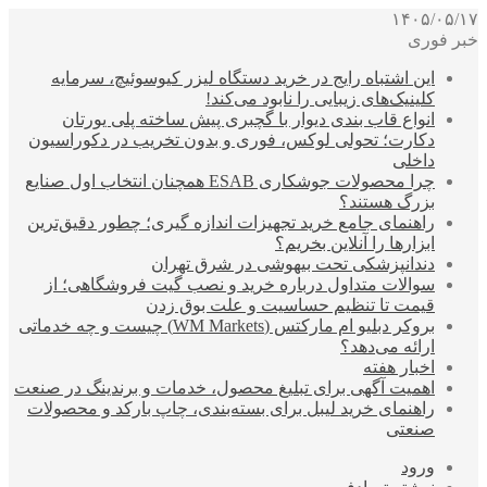
۱۴۰۵/۰۵/۱۷
خبر فوری
این اشتباه رایج در خرید دستگاه لیزر کیوسوئیچ، سرمایه
کلینیک‌های زیبایی را نابود می‌کند!
انواع قاب بندی دیوار با گچبری پیش ساخته پلی یورتان
دکارت؛ تحولی لوکس، فوری و بدون تخریب در دکوراسیون
داخلی
چرا محصولات جوشکاری ESAB همچنان انتخاب اول صنایع
بزرگ هستند؟
راهنمای جامع خرید تجهیزات اندازه گیری؛ چطور دقیق‌ترین
ابزارها را آنلاین بخریم؟
دندانپزشکی تحت بیهوشی در شرق تهران
سوالات متداول درباره خرید و نصب گیت فروشگاهی؛ از
قیمت تا تنظیم حساسیت و علت بوق زدن
بروکر دبلیو ام مارکتس (WM Markets) چیست و چه خدماتی
ارائه می‌دهد؟
اخبار هفته
اهمیت آگهی برای تبلیغ محصول، خدمات و برندینگ در صنعت
راهنمای خرید لیبل برای بسته‌بندی، چاپ بارکد و محصولات
صنعتی
ورود