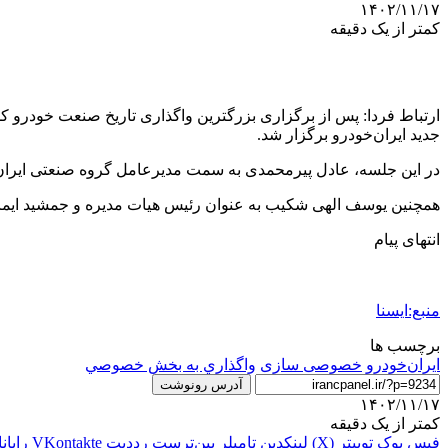
۱۴۰۲/۱۱/۱۷
کمتر از یک دقیقه
ارتباط فردا: پس از برگزاری بزرگترین واگذاری تاریخ صنعت خودرو
جدید ایران‌خودرو برگزار شد.
در این جلسه، عادل پیرمحمدی به سمت مدیرعامل گروه صنعتی ایرا
همچنین یوسف الهی شکیب به عنوان رئیس هیات مدیره و جمشید ایمانی
انتهای پیام
منبع:ایسنا
برچسب ها
ايران‌خودرو
خصوصی سازی
واگذاري به بخش خصوصي
آدرس رونوشت
۱۴۰۲/۱۱/۱۷
کمتر از یک دقیقه
فیس بوک
توییتر (X)
لینکدین
‫تامبلر
‫پین‌ترست
‫رددیت
‫VKontakte
رایان