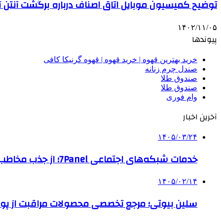
توضیح کمیسیون موبایل اتاق اصناف درباره برگشت آنتن آ
۱۴۰۲/۱۱/۰۵
پیوندها
خرید بهترین قهوه | خرید قهوه | قهوه گرنیکا کافی
صندل چرم زنانه
صندوق طلا
صندوق طلا
وام فوری
آخرین اخبار
۱۴۰۵/۰۳/۲۴
خدمات شبکه‌های اجتماعی 7Panel؛ از جذب مخاطب تا افزایش درآمد
۱۴۰۵/۰۲/۱۴
سلین بیوتی؛ مرجع تخصصی محصولات مراقبت از پو