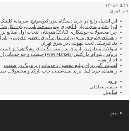
۱۴۰۵/۰۵/۱۷
خبر فوری
این اشتباه رایج در خرید دستگاه لیزر کیوسوئیچ، سرمایه کلینیک‌ها
انواع قاب بندی دیوار با گچبری پیش ساخته پلی یورتان دکارت
چرا محصولات جوشکاری ESAB همچنان انتخاب اول صنایع بزرگ هستند؟
راهنمای جامع خرید تجهیزات اندازه گیری؛ چطور دقیق‌ترین ابزاره
دندانپزشکی تحت بیهوشی در شرق تهران
سوالات متداول درباره خرید و نصب گیت فروشگاهی؛ از قیمت
بروکر دبلیو ام مارکتس (WM Markets) چیست و چه خدماتی ارائه می‌دهد؟
اخبار هفته
اهمیت آگهی برای تبلیغ محصول، خدمات و برندینگ در صنعت
راهنمای خرید لیبل برای بسته‌بندی، چاپ بارکد و محصولات صن
ورود
نوشته تصادفی
سایدبار
منو