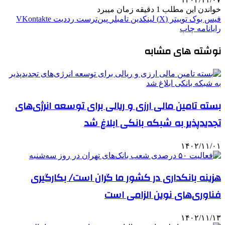
خواندن این مطلب 1 دقیقه زمان میبرد
فیس بوک
توییتر (X)
لینکدین
‫تامبلر
‫پین‌ترست
‫رددیت
‫VKontakte
رایانامه
چاپ
نوشته های مشابه
بسته تامین مالی ارزی و ریالی برای توسعه انرژی‌های
تجدیدپذیر به شبکه بانکی ابلاغ شد
۱۴۰۲/۱۱/۰۱
هزینه بانکداری در کشور ما گران است/ بکارگیری
فناوری‌های نوین الزامی است
۱۴۰۲/۱۱/۱۳