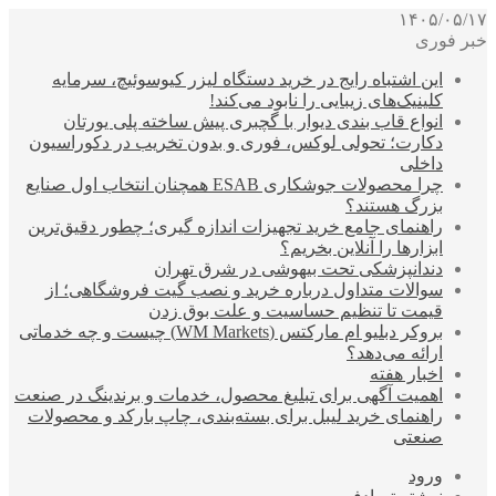
۱۴۰۵/۰۵/۱۷
خبر فوری
این اشتباه رایج در خرید دستگاه لیزر کیوسوئیچ، سرمایه
کلینیک‌های زیبایی را نابود می‌کند!
انواع قاب بندی دیوار با گچبری پیش ساخته پلی یورتان
دکارت؛ تحولی لوکس، فوری و بدون تخریب در دکوراسیون
داخلی
چرا محصولات جوشکاری ESAB همچنان انتخاب اول صنایع
بزرگ هستند؟
راهنمای جامع خرید تجهیزات اندازه گیری؛ چطور دقیق‌ترین
ابزارها را آنلاین بخریم؟
دندانپزشکی تحت بیهوشی در شرق تهران
سوالات متداول درباره خرید و نصب گیت فروشگاهی؛ از
قیمت تا تنظیم حساسیت و علت بوق زدن
بروکر دبلیو ام مارکتس (WM Markets) چیست و چه خدماتی
ارائه می‌دهد؟
اخبار هفته
اهمیت آگهی برای تبلیغ محصول، خدمات و برندینگ در صنعت
راهنمای خرید لیبل برای بسته‌بندی، چاپ بارکد و محصولات
صنعتی
ورود