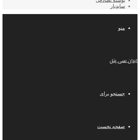
نوشته تصادفی
سایدبار
منو
ایران سی پنل
جستجو برای
صفحه نخست