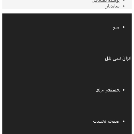
نوشته تصادفی
سایدبار
منو
ایران سی پنل
جستجو برای
صفحه نخست