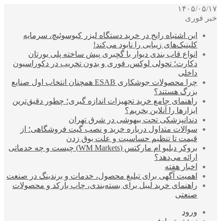
۱۴۰۵/۰۵/۱۷
خبر فوری
این اشتباه رایج در خرید دستگاه لیزر کیوسوئیچ، سرمایه
کلینیک‌های زیبایی را نابود می‌کند!
انواع قاب بندی دیوار با گچبری پیش ساخته پلی یورتان
دکارت؛ تحولی لوکس، فوری و بدون تخریب در دکوراسیون
داخلی
چرا محصولات جوشکاری ESAB همچنان انتخاب اول صنایع
بزرگ هستند؟
راهنمای جامع خرید تجهیزات اندازه گیری؛ چطور دقیق‌ترین
ابزارها را آنلاین بخریم؟
دندانپزشکی تحت بیهوشی در شرق تهران
سوالات متداول درباره خرید و نصب گیت فروشگاهی؛ از
قیمت تا تنظیم حساسیت و علت بوق زدن
بروکر دبلیو ام مارکتس (WM Markets) چیست و چه خدماتی
ارائه می‌دهد؟
اخبار هفته
اهمیت آگهی برای تبلیغ محصول، خدمات و برندینگ در صنعت
راهنمای خرید لیبل برای بسته‌بندی، چاپ بارکد و محصولات
صنعتی
ورود