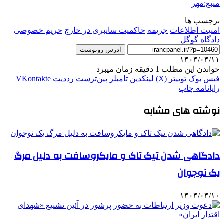
منبع:مهر
برچسب ها
امنیت اطلاعات
جریمه
حاکمیت سایبری در خارج
حریم خصوصی
دادگاه
گوگل
آدرس رونوشت
۱۴۰۴/۰۴/۱۱
خواندن این مطلب 1 دقیقه زمان میبرد
فیس بوک
توییتر (X)
لینکدین
‫تامبلر
‫پین‌ترست
‫رددیت
‫VKontakte
رایانامه
چاپ
نوشته های مشابه
دادگاهی شدن تیک تاک و مایکروسافت به دلیل مرگ
یک نوجوان
۱۴۰۴/۰۴/۱۰