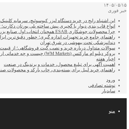
۱۴۰۵/۰۵/۱۵
خبر فوری
این اشتباه رایج در خرید دستگاه لیزر کیوسوئیچ، سرمایه کلینیک‌ها
انواع قاب بندی دیوار با گچبری پیش ساخته پلی یورتان دکارت
چرا محصولات جوشکاری ESAB همچنان انتخاب اول صنایع بزرگ هستند؟
راهنمای جامع خرید تجهیزات اندازه گیری؛ چطور دقیق‌ترین ابزاره
دندانپزشکی تحت بیهوشی در شرق تهران
سوالات متداول درباره خرید و نصب گیت فروشگاهی؛ از قیمت
بروکر دبلیو ام مارکتس (WM Markets) چیست و چه خدماتی ارائه می‌دهد؟
اخبار هفته
اهمیت آگهی برای تبلیغ محصول، خدمات و برندینگ در صنعت
راهنمای خرید لیبل برای بسته‌بندی، چاپ بارکد و محصولات صن
ورود
نوشته تصادفی
سایدبار
منو