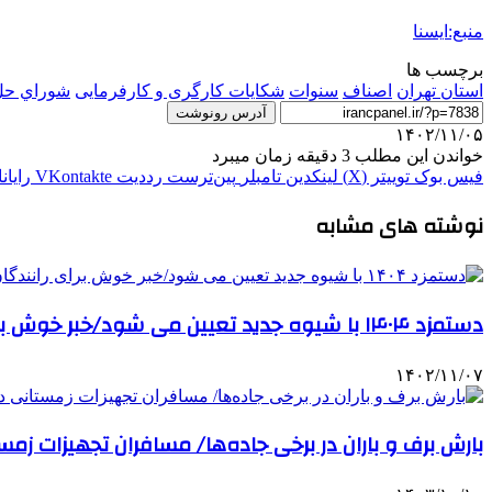
منبع:ایسنا
برچسب ها
استان تهران
اصناف
سنوات
شکایات کارگری و کارفرمایی
شوراي حل
آدرس رونوشت
۱۴۰۲/۱۱/۰۵
خواندن این مطلب 3 دقیقه زمان میبرد
فیس بوک
توییتر (X)
لینکدین
‫تامبلر
‫پین‌ترست
‫رددیت
‫VKontakte
رایان
نوشته های مشابه
دستمزد ۱۴۰۴ با شیوه جدید تعیین می شود/خبر خوش برای رانندگان تاکسی اینترنتی
۱۴۰۲/۱۱/۰۷
بارش برف و باران در برخی جاده‌ها/ مسافران تجهیزات زم