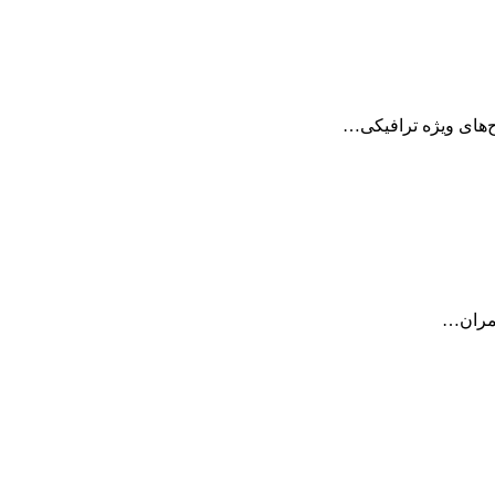
‌های ویژه ترافیکی…
چمران…