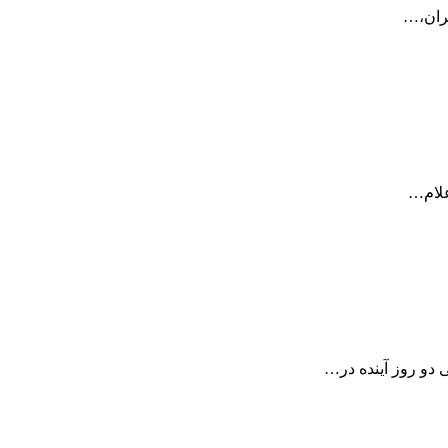
هران،…
علام…
دو روز آینده در…