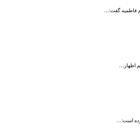
ام فاطمیه گفت:…
م اظهار…
ورده است:…