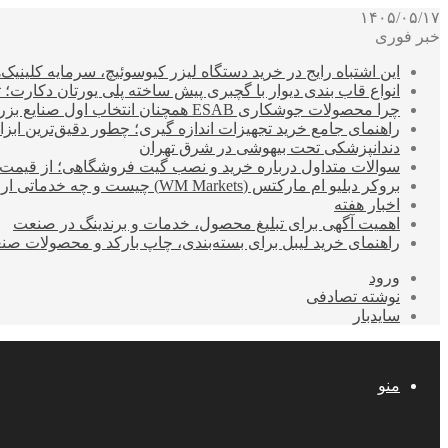
۱۴۰۵/۰۵/۱۷
خبر فوری
این اشتباه رایج در خرید دستگاه لیزر کیوسوئیچ، سرمایه کلینیک‌ها
انواع قاب بندی دیوار با گچبری پیش ساخته پلی یورتان دکارت
چرا محصولات جوشکاری ESAB همچنان انتخاب اول صنایع بزرگ هستند؟
راهنمای جامع خرید تجهیزات اندازه گیری؛ چطور دقیق‌ترین ابزاره
دندانپزشکی تحت بیهوشی در شرق تهران
سوالات متداول درباره خرید و نصب گیت فروشگاهی؛ از قیمت
بروکر دبلیو ام مارکتس (WM Markets) چیست و چه خدماتی ارائه می‌دهد؟
اخبار هفته
اهمیت آگهی برای تبلیغ محصول، خدمات و برندینگ در صنعت
راهنمای خرید لیبل برای بسته‌بندی، چاپ بارکد و محصولات صن
ورود
نوشته تصادفی
سایدبار
منو