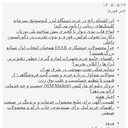
۱۴۰۵/۰۵/۱۹
خبر فوری
این اشتباه رایج در خرید دستگاه لیزر کیوسوئیچ، سرمایه
کلینیک‌های زیبایی را نابود می‌کند!
انواع قاب بندی دیوار با گچبری پیش ساخته پلی یورتان
دکارت؛ تحولی لوکس، فوری و بدون تخریب در دکوراسیون
داخلی
چرا محصولات جوشکاری ESAB همچنان انتخاب اول صنایع
بزرگ هستند؟
راهنمای جامع خرید تجهیزات اندازه گیری؛ چطور دقیق‌ترین
ابزارها را آنلاین بخریم؟
دندانپزشکی تحت بیهوشی در شرق تهران
سوالات متداول درباره خرید و نصب گیت فروشگاهی؛ از
قیمت تا تنظیم حساسیت و علت بوق زدن
بروکر دبلیو ام مارکتس (WM Markets) چیست و چه خدماتی
ارائه می‌دهد؟
اخبار هفته
اهمیت آگهی برای تبلیغ محصول، خدمات و برندینگ در صنعت
راهنمای خرید لیبل برای بسته‌بندی، چاپ بارکد و محصولات
صنعتی
ورود