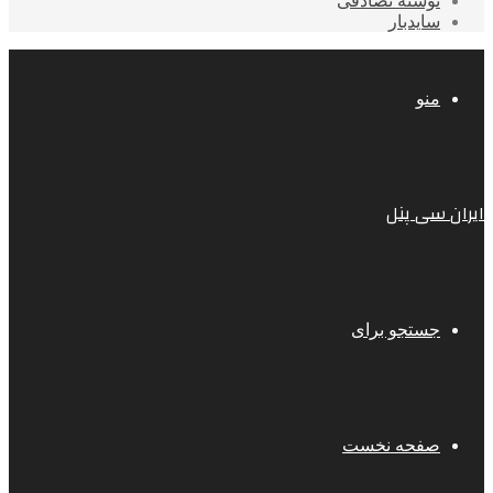
نوشته تصادفی
سایدبار
منو
ایران سی پنل
جستجو برای
صفحه نخست