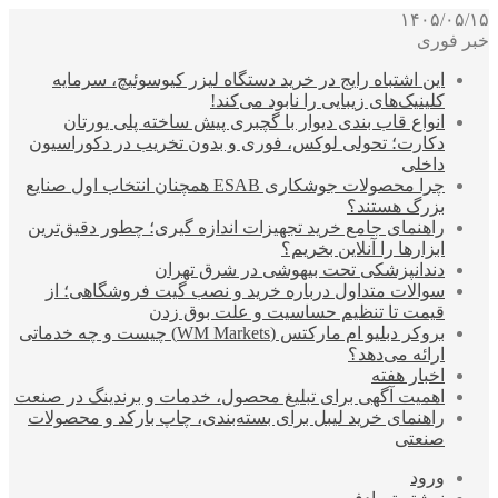
۱۴۰۵/۰۵/۱۵
خبر فوری
این اشتباه رایج در خرید دستگاه لیزر کیوسوئیچ، سرمایه
کلینیک‌های زیبایی را نابود می‌کند!
انواع قاب بندی دیوار با گچبری پیش ساخته پلی یورتان
دکارت؛ تحولی لوکس، فوری و بدون تخریب در دکوراسیون
داخلی
چرا محصولات جوشکاری ESAB همچنان انتخاب اول صنایع
بزرگ هستند؟
راهنمای جامع خرید تجهیزات اندازه گیری؛ چطور دقیق‌ترین
ابزارها را آنلاین بخریم؟
دندانپزشکی تحت بیهوشی در شرق تهران
سوالات متداول درباره خرید و نصب گیت فروشگاهی؛ از
قیمت تا تنظیم حساسیت و علت بوق زدن
بروکر دبلیو ام مارکتس (WM Markets) چیست و چه خدماتی
ارائه می‌دهد؟
اخبار هفته
اهمیت آگهی برای تبلیغ محصول، خدمات و برندینگ در صنعت
راهنمای خرید لیبل برای بسته‌بندی، چاپ بارکد و محصولات
صنعتی
ورود