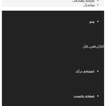
نوشته تصادفی
سایدبار
منو
ایران سی پنل
جستجو برای
صفحه نخست