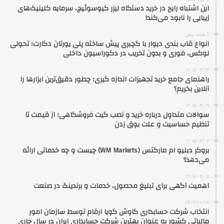
این اشتباه رایج در خرید دستگاه لیزر کیوسوئیچ، سرمایه کلینیک‌های
زیبایی را نابود می‌کند!
1 هفته پیش
انواع قاب بندی دیوار با گچبری پیش ساخته پلی یورتان دکارت؛ تحولی
لوکس، فوری و بدون تخریب در دکوراسیون داخلی
۱۴۰۵/۰۴/۱۴
راهنمای جامع خرید تجهیزات اندازه گیری؛ چطور دقیق‌ترین ابزارها را
آنلاین بخریم؟
۱۴۰۵/۰۴/۰۹
سوالات متداول درباره خرید و نصب گیت فروشگاهی؛ از قیمت تا
تنظیم حساسیت و علت بوق زدن
۱۴۰۵/۰۴/۰۶
بروکر دبلیو ام مارکتس (WM Markets) چیست و چه خدماتی ارائه
می‌دهد؟
۱۴۰۵/۰۴/۰۵
اهمیت آگهی برای تبلیغ محصول، خدمات و برندینگ در صنعت
۱۴۰۳/۱۱/۲۸
انتخاب شرکت حسابداری کاوش گویا ارقام توسط سازمان امور
مالیاتی کشور به عنوان بهترین شرکت حسابداری ایران در سال جاری