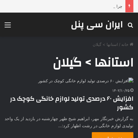
چرا محصولات جوشکاری ESAB همچنان انتخاب اول صنایع بزرگ هستند؟
ایران سی پنل
جستجو برای
منو
خانه
/
استانها > گیلان
استانها > گیلان
۱۴۰۲/۱۰/۲۵
افزایش ۶۰ درصدی تولید لوازم خانگی کوچک در
کشور
به گزارش خبرنگار مهر، ابراهیم شیخ ظهر چهارشنبه در بازدید از یک واحد
تولیدی لوازم خانگی در رشت اظهار کرد:…