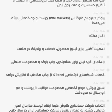
سوالات متداول درباره خرید و نصب گیت فروشگاهی؛ از قیمت تا
تنظیم حساسیت و علت بوق زدن
۱۴۰۵/۰۴/۰۶
بروکر دبلیو ام مارکتس (WM Markets) چیست و چه خدماتی ارائه
می‌دهد؟
۱۴۰۵/۰۴/۰۵
اخبار هفته
۱۴۰۵/۰۴/۰۵
اهمیت آگهی برای تبلیغ محصول، خدمات و برندینگ در صنعت
۱۴۰۵/۰۳/۳۰
راهنمای خرید لیبل برای بسته‌بندی، چاپ بارکد و محصولات صنعتی
۱۴۰۵/۰۳/۲۴
خدمات شبکه‌های اجتماعی 7Panel؛ از جذب مخاطب تا افزایش درآمد
۱۴۰۵/۰۲/۱۴
سلین بیوتی؛ مرجع تخصصی محصولات مراقبت از پوست و مو
اورجینال در مرودشت
۱۴۰۳/۱۱/۲۸
انتخاب شرکت حسابداری کاوش گویا ارقام توسط سازمان امور
مالیاتی کشور به عنوان بهترین شرکت حسابداری ایران در سال جاری