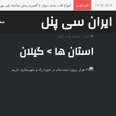
۱۴۰۵/۰۵/۱۷
خبر فوری
انواع قاب بندی دیوار با گچبری پیش ساخته پلی ی
ایران سی پنل
صفح
خانه
/
استان ها > گیلان
استان ها > گیلان